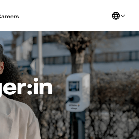
Careers
er:in