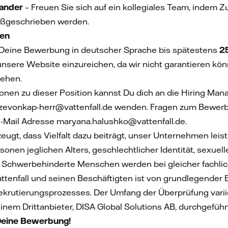
nander
– Freuen Sie sich auf ein kollegiales Team, indem 
oßgeschrieben werden.
nen
 Deine Bewerbung in deutscher Sprache bis spätestens
25
unsere Website einzureichen, da wir nicht garantieren kö
gehen.
ionen zu dieser Position kannst Du dich an die Hiring Man
lzevonkap-herr@vattenfall.de
wenden. Fragen zum Bewerbu
E-Mail Adresse maryana.halushko@vattenfall.de.
eugt, dass Vielfalt dazu beiträgt, unser Unternehmen lei
onen jeglichen Alters, geschlechtlicher Identität, sexuell
. Schwerbehinderte Menschen werden bei gleicher fachlic
attenfall und seinen Beschäftigten ist von grundlegende
ekrutierungsprozesses. Der Umfang der Überprüfung variie
inem Drittanbieter, DISA Global Solutions AB, durchgeführ
 Deine Bewerbung!