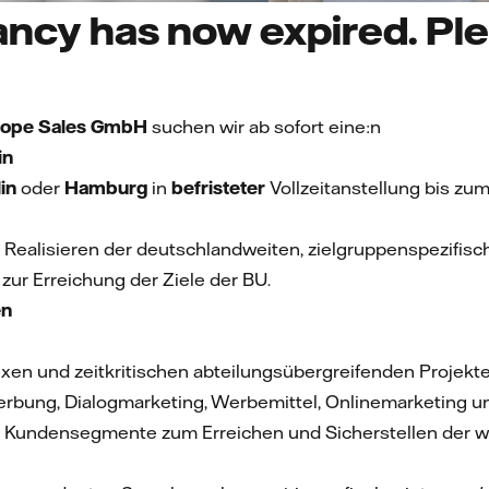
ncy has now expired. Plea
urope Sales GmbH
suchen wir ab sofort eine:n
in
lin
oder
Hamburg
in
befristeter
Vollzeitanstellung
bis zu
 Realisieren der deutschlandweiten, zielgruppenspezifis
 zur Erreichung der Ziele der BU.
en
xen und zeitkritischen abteilungsübergreifenden Projekt
Werbung, Dialogmarketing, Werbemittel, Onlinemarketing
le Kundensegmente zum Erreichen und Sicherstellen der wi