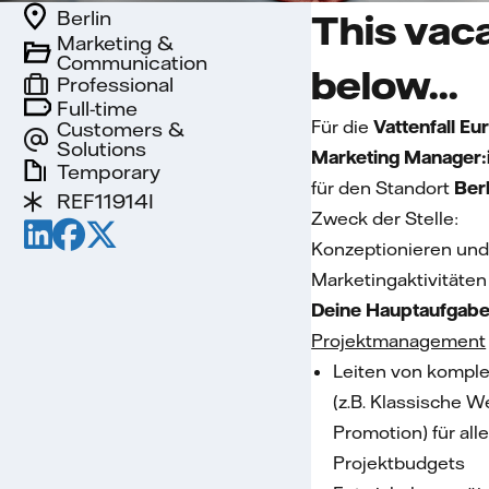
Berlin
This vaca
Marketing &
Communication
below...
Professional
Full-time
Für die
Vattenfall E
Customers &
Solutions
Marketing Manager:
Temporary
für den Standort
Ber
REF11914I
Zweck der Stelle:
Konzeptionieren und
Marketingaktivitäten
Deine Hauptaufgab
Projektmanagement
Leiten von komple
(z.B. Klassische 
Promotion) für al
Projektbudgets