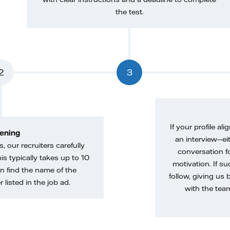
the test.
2
3
If your profile ali
ening
an interview—eit
, our recruiters carefully
conversation f
is typically takes up to 10
motivation. If s
n find the name of the
follow, giving us 
 listed in the job ad.
with the tea