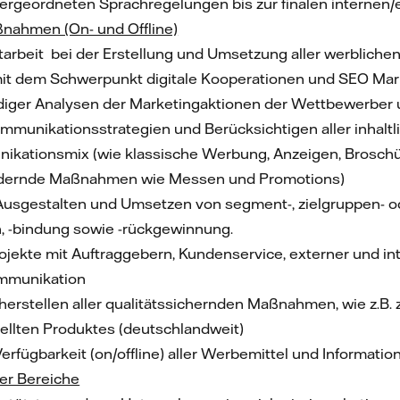
ergeordneten Sprachregelungen bis zur finalen internen/
ahmen (On- und Offline)
tarbeit bei der Erstellung und Umsetzung aller werbli
 mit dem Schwerpunkt digitale Kooperationen und SEO Mar
diger Analysen der Marketingaktionen der Wettbewerber
mmunikationsstrategien und Berücksichtigen aller inhaltl
kationsmix (wie klassische Werbung, Anzeigen, Broschü
rdernde Maßnahmen wie Messen und Promotions)
 Ausgestalten und Umsetzen von segment-, zielgruppen-
, -bindung sowie -rückgewinnung.
jekte mit Auftraggebern, Kundenservice, externer und int
mmunikation
erstellen aller qualitätssichernden Maßnahmen, wie z.B. z
llten Produktes (deutschlandweit)
Verfügbarkeit (on/offline) aller Werbemittel und Informa
er Bereiche