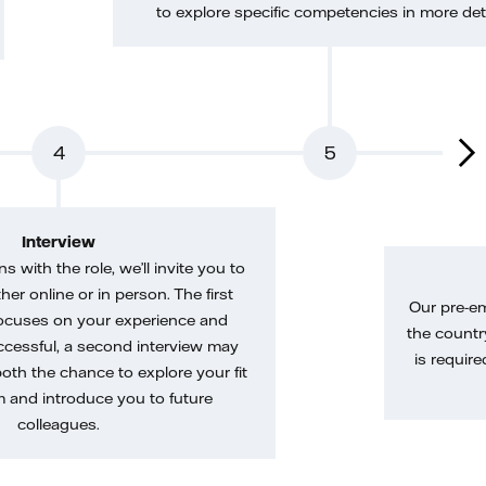
to explore specific competencies in more deta
4
5
Interview
gns with the role, we’ll invite you to
her online or in person. The first
Our pre-e
ocuses on your experience and
the country
uccessful, a second interview may
is require
both the chance to explore your fit
m and introduce you to future
colleagues.