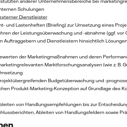
rstützten anderer Unternehmensbereiche bei marketingre
internen Schulungen
externer Dienstleister
cht- und Lastenheften (Briefing) zur Umsetzung eines Proj
hren der Leistungsüberwachung und -abnahme (ggf. vor 
 Auftraggebern und Dienstleistern hinsichtlich Lösunge
Bewerten der Marketingmaßnahmen und deren Performan
arketingrelevanten Marktforschungsanalysen (wie z. B. G
Umsetzung
projektübergreifenden Budgetüberwachung und -prognos
lichen Produkt-Marketing-Konzeption auf Grundlage des
bleiten von Handlungsempfehlungen bis zur Entscheidung
chlussberichten, Ableiten von Handlungsfeldern sowie Pr
onen