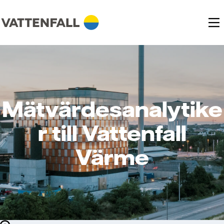
Mätvärdesanalytike
r till Vattenfall
Värme