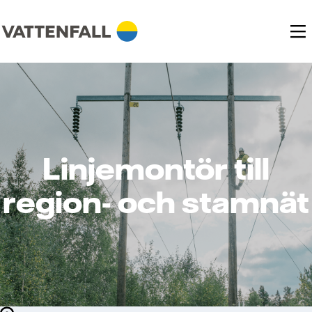
Linjemontör till
region- och stamnät