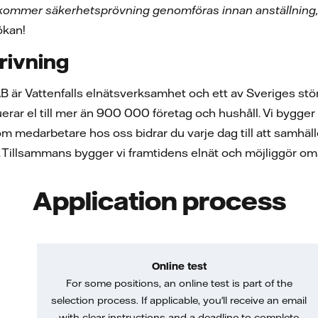
 kommer säkerhetsprövning genomföras innan anställning
sökan!
rivning
 AB är Vattenfalls elnätsverksamhet och ett av Sveriges stör
uerar el till mer än 900 000 företag och hushåll. Vi bygger
Som medarbetare hos oss bidrar du varje dag till att samhälle
llsammans bygger vi framtidens elnät och möjliggör omstäl
Application process
Online test
For some positions, an online test is part of the
selection process. If applicable, you'll receive an email
with clear instructions and a deadline to complete