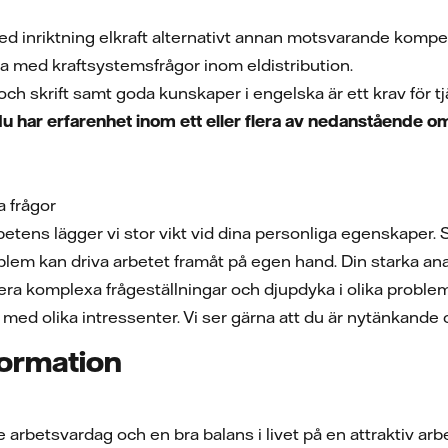
d inriktning elkraft alternativt annan motsvarande komp
ta med kraftsystemsfrågor inom eldistribution.
och skrift samt goda kunskaper i engelska är ett krav för t
u har erfarenhet inom ett eller flera av nedanstående 
a frågor
etens lägger vi stor vikt vid dina personliga egenskaper
roblem kan driva arbetet framåt på egen hand. Din starka
tera komplexa frågeställningar och djupdyka i olika probl
 med olika intressenter. Vi ser gärna att du är nytänkande 
formation
arbetsvardag och en bra balans i livet på en attraktiv arbe