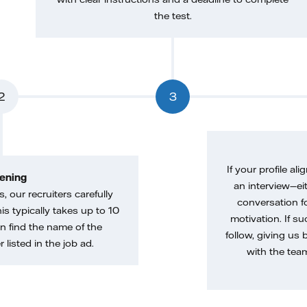
the test.
2
3
If your profile ali
ening
an interview—eit
, our recruiters carefully
conversation f
is typically takes up to 10
motivation. If s
n find the name of the
follow, giving us 
 listed in the job ad.
with the tea