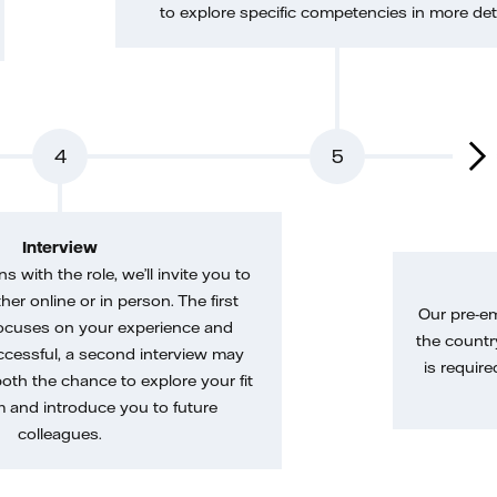
to explore specific competencies in more deta
4
5
Interview
gns with the role, we’ll invite you to
her online or in person. The first
Our pre-e
ocuses on your experience and
the country
uccessful, a second interview may
is require
both the chance to explore your fit
m and introduce you to future
colleagues.