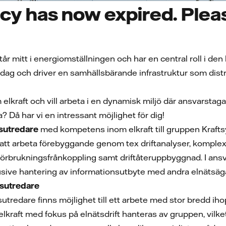
cy has now expired. Pleas
står mitt i energiomställningen och har en central roll i den k
dag och driver en samhällsbärande infrastruktur som distri
lkraft och vill arbeta i en dynamisk miljö där ansvarstaga
a? Då har vi en intressant möjlighet för dig!
sutredare
med kompetens inom elkraft till gruppen Krafts
att arbeta förebyggande genom tex driftanalyser, komplex
 förbrukningsfrånkoppling samt driftåteruppbyggnad. I ansva
usive hantering av informationsutbyte med andra elnätsäg
msutredare
sutredare finns möjlighet till ett arbete med stor bredd i
lkraft med fokus på elnätsdrift hanteras av gruppen, vilket 