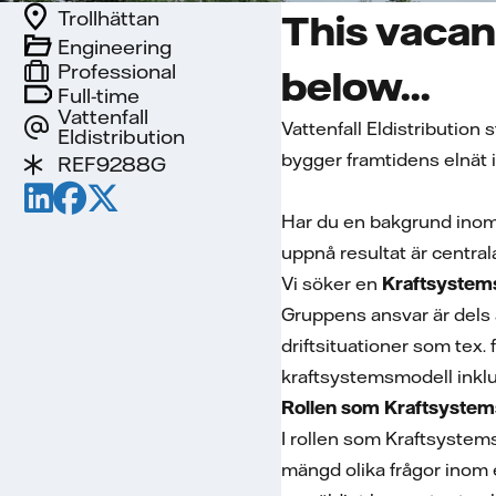
Trollhättan
This vacan
Engineering
Professional
below...
Full-time
Vattenfall
Vattenfall Eldistribution 
Eldistribution
bygger framtidens elnät i
REF9288G
Har du en bakgrund inom e
uppnå resultat är central
Vi söker en
Kraftsystem
Gruppens ansvar är dels 
driftsituationer som tex.
kraftsystemsmodell inkl
Rollen som Kraftsyste
I rollen som Kraftsystem
mängd olika frågor inom e