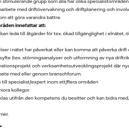
 stimulerande grupp som alla har olika specialistområden
rbete med driftövervakning och driftplanering och involver
om att göra varandra bättre.
åden innefattar att:
an leda till åtgärder för tex. ökad tillgänglighet i elnätet, ö
lser i nätet har påverkat eller kan komma att påverka drif
yfte (tex. störningsanalyser och utformning av nya driftrikt
vationsprojekt och verksamhetsutvecklingsprojekt där nya 
arbete med eller genom branschforum.
 till specialist/expert inom ett/flera områden
niora kollegor.
klas utifrån den kompetens du besitter och kan bidra me
mmer.
r