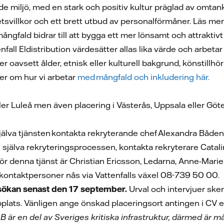
 miljö, med en stark och positiv kultur präglad av omtanke fö
etsvillkor och ett brett utbud av personalförmåner. Läs m
ngfald bidrar till att bygga ett mer lönsamt och attraktivt 
nfall Eldistribution värdesätter allas lika värde och arbet
r oavsett ålder, etnisk eller kulturell bakgrund, könstillhöri
er om hur vi arbetar
med mångfald
och inkludering här.
ler Luleå men även placering i Västerås, Uppsala eller Göt
jälva tjänsten kontakta rekryterande chef Alexandra Båden
g själva rekryteringsprocessen, kontakta rekryterare Cat
för denna tjänst är Christian Ericsson, Ledarna, Anne-Mar
 kontaktpersoner nås via Vattenfalls växel 08-739 50 00.
ökan senast den 17 september.
Urval och intervjuer ske
lats. Vänligen ange önskad placeringsort antingen i CV elle
 AB är en del av Sveriges kritiska infrastruktur, därmed är