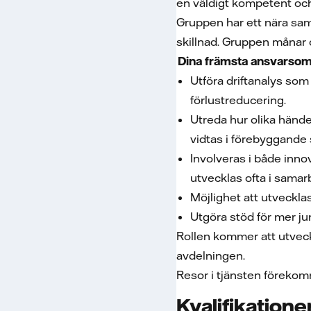
en väldigt kompetent och
Gruppen har ett nära sama
skillnad. Gruppen månar 
Dina främsta ansvarsomr
Utföra driftanalys som k
förlustreducering.
Utreda hur olika hände
vidtas i förebyggande s
Involveras i både inno
utvecklas ofta i sam
Möjlighet att utvecklas
Utgöra stöd för mer ju
Rollen kommer att utvec
avdelningen.
Resor i tjänsten föreko
Kvalifikatione