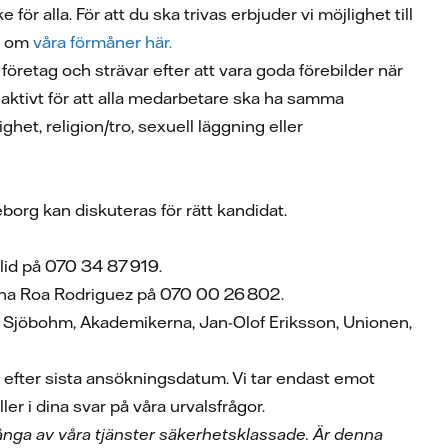
r alla. För att du ska trivas erbjuder vi möjlighet till
er om
våra förmåner här.
företag och strävar efter att vara goda förebilder när
ar aktivt för att alla medarbetare ska ha samma
ghet, religion/tro, sexuell läggning eller
eborg kan diskuteras för rätt kandidat.
lid på 070 34 87 919.
alina Roa Rodriguez på 070 00 26 802.
ie Sjöbohm, Akademikerna, Jan-Olof Eriksson, Unionen,
r efter sista ansökningsdatum. Vi tar endast emot
r i dina svar på våra urvalsfrågor.
 många av våra tjänster säkerhetsklassade. Är denna