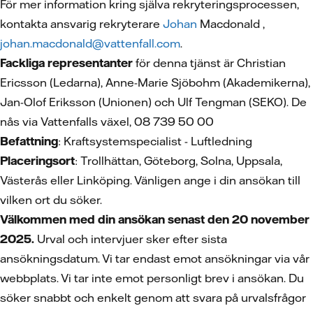
För mer information kring själva rekryteringsprocessen,
kontakta ansvarig rekryterare
Johan
Macdonald ,
johan.macdonald@vattenfall.com
.
Fackliga representanter
för denna tjänst är Christian
Ericsson (Ledarna), Anne-Marie Sjöbohm (Akademikerna),
Jan-Olof Eriksson (Unionen) och Ulf Tengman (SEKO). De
nås via Vattenfalls växel, 08 739 50 00
Befattning
: Kraftsystemspecialist - Luftledning
Placeringsort
: Trollhättan, Göteborg, Solna, Uppsala,
Västerås eller Linköping. Vänligen ange i din ansökan till
vilken ort du söker.
Välkommen med din ansökan senast den 20 november
2025.
Urval och intervjuer sker efter sista
ansökningsdatum. Vi tar endast emot ansökningar via vår
webbplats. Vi tar inte emot personligt brev i ansökan. Du
söker snabbt och enkelt genom att svara på urvalsfrågor