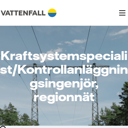
Kraftsystemspeciali
st/Kontrollanläggnin
gsingenjör,
regionnät