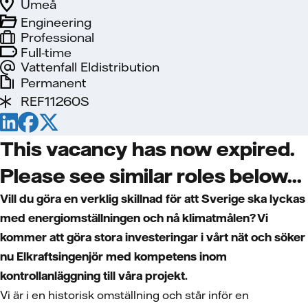
Umeå
Engineering
Professional
Full-time
Vattenfall Eldistribution
Permanent
REF11260S
This vacancy has now expired.
Please see similar roles below...
Vill du göra en verklig skillnad för att Sverige ska lyckas
med energiomställningen och nå klimatmålen?
Vi
kommer att g
öra stora investeringar i v
årt n
ät och s
öker
nu Elkraftsingenj
ör med kompetens inom
kontrollanl
äggning till v
åra projekt.
Vi är i en historisk omställning och står inför en