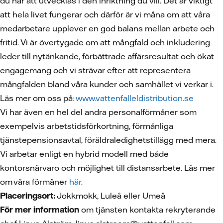
du har att utvecklas i den inriktning du vill. Det är viktigt
att hela livet fungerar och därför är vi måna om att våra
medarbetare upplever en god balans mellan arbete och
fritid. Vi är övertygade om att mångfald och inkludering
leder till nytänkande, förbättrade affärsresultat och ökat
engagemang och vi strävar efter att representera
mångfalden bland våra kunder och samhället vi verkar i.
Läs mer om oss på:
www.vattenfalleldistribution.se
Vi har även en hel del andra personalförmåner som
exempelvis arbetstidsförkortning, förmånliga
tjänstepensionsavtal, föräldraledighetstillägg med mera.
Vi arbetar enligt en hybrid modell med både
kontorsnärvaro och möjlighet till distansarbete. Läs mer
om våra förmåner
här
.
Placeringsort:
Jokkmokk, Luleå eller Umeå
För mer information
om tjänsten kontakta rekryterande