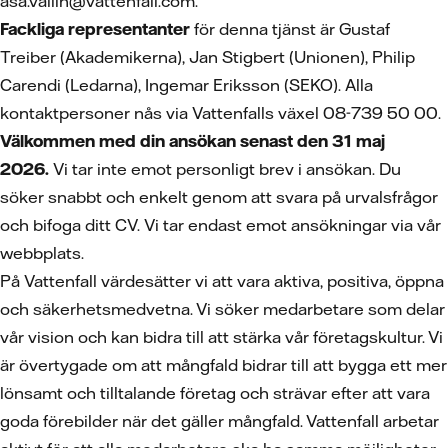
asa.vallin@vattenfall.com.
Fackliga representanter
för denna tjänst är Gustaf
Treiber (Akademikerna), Jan Stigbert (Unionen), Philip
Carendi (Ledarna), Ingemar Eriksson (SEKO). Alla
kontaktpersoner nås via Vattenfalls växel 08-739 50 00.
Välkommen med din ansökan senast den 31 maj
2026.
Vi tar inte emot personligt brev i ansökan. Du
söker snabbt och enkelt genom att svara på urvalsfrågor
och bifoga ditt CV.
Vi tar endast emot ansökningar via vår
webbplats.
På Vattenfall värdesätter vi att vara aktiva, positiva, öppna
och säkerhetsmedvetna. Vi söker medarbetare som delar
vår vision och kan bidra till att stärka vår företagskultur. Vi
är övertygade om att mångfald bidrar till att bygga ett mer
lönsamt och tilltalande företag och strävar efter att vara
goda förebilder när det gäller mångfald. Vattenfall arbetar