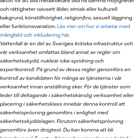
aktivt för att alla medarbetare ska ha samma möjligheter
och rättigheter oavsett ålder, etnisk eller kulturell
bakgrund, könstillhörighet, religion/tro, sexuell läggning
eller funktionsvariation.
Läs mer om hur vi arbetar med
mångfald och inkludering här.
Vattenfall är en del av Sveriges kritiska infrastruktur och
vår verksamhet omfattas bland annat av regler om
säkerhetsskydd, nukleär icke-spridning och
exportkontroll. På grund av dessa regler genomförs en
kontroll av kandidaten för många av tjänsterna i vår
verksamhet innan anställning sker. För de tjänster som
leder till deltagande i säkerhetskänslig verksamhet eller
placering i säkerhetsklass innebär denna kontroll att
säkerhetsprövning genomförs i enlighet med
säkerhetsskyddslagen. Förutom säkerhetsprövning
genomförs även drogtest. Du kan komma att bli