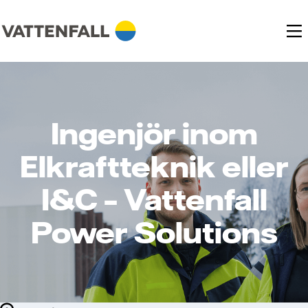
Ingenjör inom
Elkraftteknik eller
I&C – Vattenfall
Power Solutions