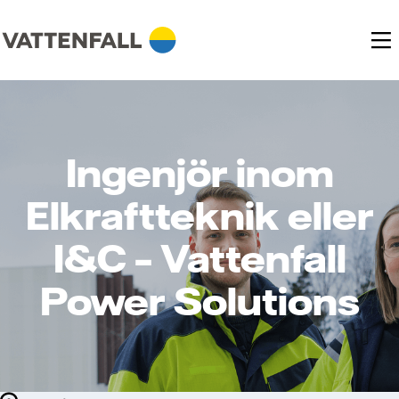
Ingenjör inom
Elkraftteknik eller
I&C – Vattenfall
Power Solutions