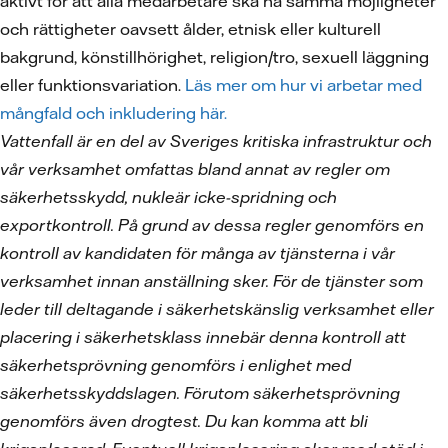
aktivt för att alla medarbetare ska ha samma möjligheter
och rättigheter oavsett ålder, etnisk eller kulturell
bakgrund, könstillhörighet, religion/tro, sexuell läggning
eller funktionsvariation.
Läs mer om hur vi arbetar med
mångfald och inkludering här.
Vattenfall är en del av Sveriges kritiska infrastruktur och
vår verksamhet omfattas bland annat av regler om
säkerhetsskydd, nukleär icke-spridning och
exportkontroll. På grund av dessa regler genomförs en
kontroll av kandidaten för många av tjänsterna i vår
verksamhet innan anställning sker. För de tjänster som
leder till deltagande i säkerhetskänslig verksamhet eller
placering i säkerhetsklass innebär denna kontroll att
säkerhetsprövning genomförs i enlighet med
säkerhetsskyddslagen. Förutom säkerhetsprövning
genomförs även drogtest. Du kan komma att bli