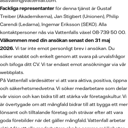
asa.vallin@vattenfall.com.
Fackliga representanter
för denna tjänst är Gustaf
Treiber (Akademikerna), Jan Stigbert (Unionen), Philip
Carendi (Ledarna), Ingemar Eriksson (SEKO). Alla
kontaktpersoner nås via Vattenfalls växel 08-739 50 00.
Välkommen med din ansökan senast den 31 maj
2026.
Vi tar inte emot personligt brev i ansökan. Du
söker snabbt och enkelt genom att svara på urvalsfrågor
och bifoga ditt CV.
Vi tar endast emot ansökningar via vår
webbplats.
På Vattenfall värdesätter vi att vara aktiva, positiva, öppna
och säkerhetsmedvetna. Vi söker medarbetare som delar
vår vision och kan bidra till att stärka vår företagskultur. Vi
är övertygade om att mångfald bidrar till att bygga ett mer
lönsamt och tilltalande företag och strävar efter att vara
goda förebilder när det gäller mångfald. Vattenfall arbetar