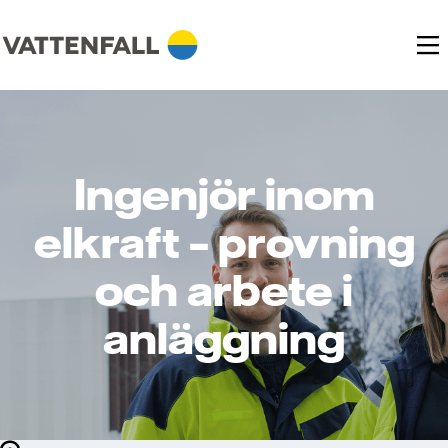
Ingenjör inom
elkraft – provning
och arbete i
anläggning