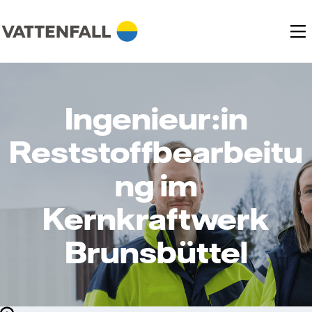
Ingenieur:in
Reststoffbearbeitu
ng im
Kernkraftwerk
Brunsbüttel