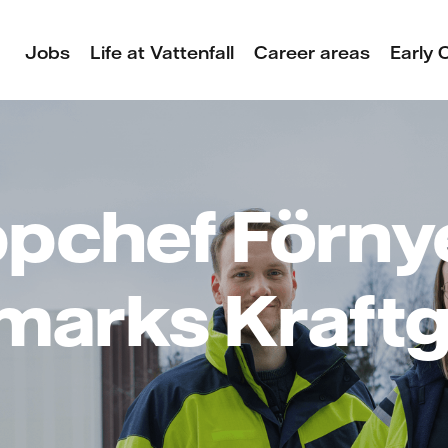
Jobs
Life at Vattenfall
Career areas
Early 
pchef Förnye
marks Kraft