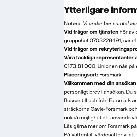
Ytterligare infor
Notera:
Vi undanber samtal avs
Vid frågor om tjänsten
hör av 
gruppchef 0703229491, sara4.
Vid frågor om rekryteringsp
Våra fackliga representanter ä
0173-81 000. Unionen nås på 
Placeringsort:
Forsmark
Välkommen med din ansökan
personligt brev i ansökan. Du 
Bussar till och från Forsmark 
sträckorna Gävle-Forsmark och 
också möjlighet att använda vår
Läs gärna mer om Forsmark på
På Vattenfall värdesätter vi at