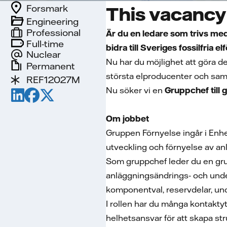
Forsmark
This vacancy 
Engineering
Professional
Är du en ledare som trivs med
Full-time
bidra till Sveriges fossilfria e
Nuclear
Nu har du möjlighet att göra d
Permanent
största elproducenter och samtid
REF12027M
Nu söker vi en
Gruppchef till
Om jobbet
Gruppen Förnyelse ingår i Enhe
utveckling och förnyelse av an
Som gruppchef leder du en gru
anläggningsändrings‑ och under
komponentval, reservdelar, un
I rollen har du många kontakty
helhetsansvar för att skapa str