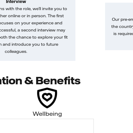
Interview
gns with the role, we’ll invite you to
her online or in person. The first
Our pre-e
ocuses on your experience and
the country
uccessful, a second interview may
is require
both the chance to explore your fit
m and introduce you to future
colleagues.
tion & Benefits
Wellbeing