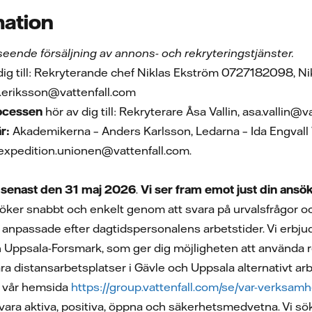
mation
eende försäljning av annons- och rekryteringstjänster.
dig till: Rekryterande chef Niklas Ekström 0727182098, Ni
eriksson@vattenfall.com
rocessen
hör av dig till: Rekryterare Åsa Vallin, asa.vallin@v
r:
Akademikerna – Anders Karlsson, Ledarna – Ida Engvall 
expedition.unionen@vattenfall.com.
senast den 31 maj 2026
.
Vi ser fram emot just din ansök
söker snabbt och enkelt genom att svara på urvalsfrågor oc
är anpassade efter dagtidspersonalens arbetstider. Vi erbj
Uppsala-Forsmark, som ger dig möjligheten att använda res
a distansarbetsplatser i Gävle och Uppsala alternativt arbe
 vår hemsida
https://group.vattenfall.com/se/var-verksam
t vara aktiva, positiva, öppna och säkerhetsmedvetna. Vi sö