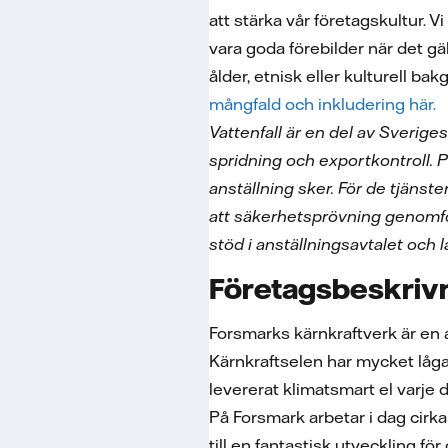
att stärka vår företagskultur. V
vara goda förebilder när det gä
ålder, etnisk eller kulturell bak
mångfald och inkludering här.
Vattenfall är en del av Sverige
spridning och exportkontroll. 
anställning sker. För de tjänst
att säkerhetsprövning genomfö
stöd i anställningsavtalet och 
Företagsbeskriv
Forsmarks kärnkraftverk är en 
Kärnkraftselen har mycket låga
levererat klimatsmart el varje d
På Forsmark arbetar i dag cirk
till en fantastisk utveckling f