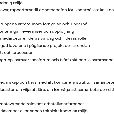
derlig miljö.
var, rapporterar till enhetschefen för Underhållsteknik o
 gruppens arbete inom förnyelse och underhåll
oriteringar, leveranser och uppföljning
medarbetare i deras vardag och i deras roller
 god leverans i pågående projekt och ärenden
ätt och processer
gsgrupp, samverkansforum och tvärfunktionella sammanh
 ledarskap och trivs med att kombinera struktur, samarbet
ärdesätter din vilja att lära, din förmåga att samarbeta och d
r motsvarande relevant arbetslivserfarenhet
verksamhet eller annan tekniskt komplex miljö