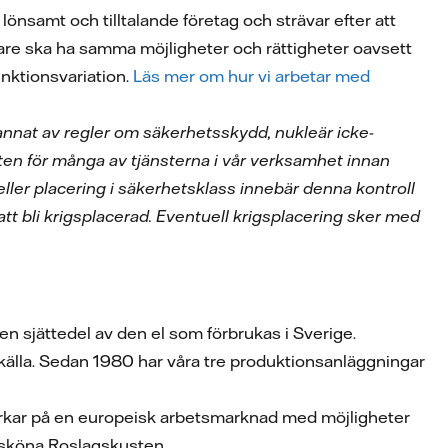
 lönsamt och tilltalande företag och strävar efter att
betare ska ha samma möjligheter och rättigheter oavsett
funktionsvariation.
Läs mer om hur vi arbetar med
 annat av regler om säkerhetsskydd, nukleär icke-
ten för många av tjänsterna i vår verksamhet innan
eller placering i säkerhetsklass innebär denna kontroll
 bli krigsplacerad. Eventuell krigsplacering sker med
en sjättedel av den el som förbrukas i Sverige.
tkälla. Sedan 1980 har våra tre produktionsanläggningar
verkar på en europeisk arbetsmarknad med möjligheter
gs sköna Roslagskusten.