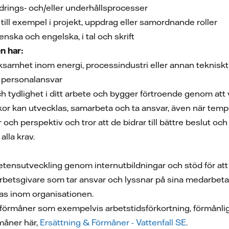
ändrings‑ och/eller underhållsprocesser
 till exempel i projekt, uppdrag eller samordnande roller
ska och engelska, i tal och skrift
n har:
ksamhet inom energi, processindustri eller annan teknis
r personalansvar
och tydlighet i ditt arbete och bygger förtroende genom at
iskor kan utvecklas, samarbeta och ta ansvar, även när tempo
 och perspektiv och tror att de bidrar till bättre beslut o
alla krav.
etensutveckling genom internutbildningar och stöd för att 
arbetsgivare som tar ansvar och lyssnar på sina medarbeta
las inom organisationen.
lförmåner som exempelvis arbetstidsförkortning, förmånlig
måner här,
Ersättning & Förmåner - Vattenfall SE
.