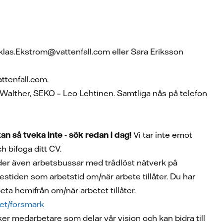
klas.Ekstrom@vattenfall.com eller Sara Eriksson
attenfall.com.
Walther, SEKO – Leo Lehtinen. Samtliga nås på telefon
an så tveka inte - sök redan i dag!
Vi tar inte emot
h bifoga ditt CV.
uder även arbetsbussar med trådlöst nätverk på
tiden som arbetstid om/när arbete tillåter. Du har
ta hemifrån om/när arbetet tillåter.
het/forsmark
ker medarbetare som delar vår vision och kan bidra till