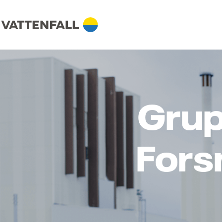
Grup
Fors