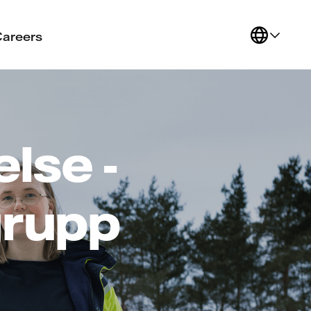
Careers
lse -
grupp