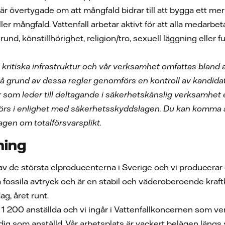
i är övertygade om att mångfald bidrar till att bygga ett mer
ller mångfald. Vattenfall arbetar aktivt för att alla medar
grund, könstillhörighet, religion/tro, sexuell läggning eller 
s kritiska infrastruktur och vår verksamhet omfattas bland
På grund av dessa regler genomförs en kontroll av kandida
er som leder till deltagande i säkerhetskänslig verksamhet 
rs i enlighet med säkerhetsskyddslagen. Du kan komma att
lagen om totalförsvarsplikt.
ning
av de största elproducenterna i Sverige och vi producerar 
 fossila avtryck och är en stabil och väderoberoende kraf
ag, året runt.
a 1 200 anställda och vi ingår i Vattenfallkoncernen som 
ör dig som anställd. Vår arbetsplats är vackert belägen län