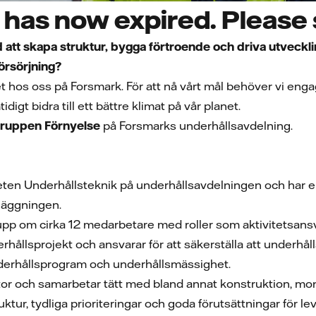
has now expired. Please s
 att skapa struktur, bygga förtroende och driva utveckl
lförsörjning?
et hos oss på Forsmark. För att nå vårt mål behöver vi eng
igt bidra till ett bättre klimat på vår planet.
 gruppen Förnyelse
på Forsmarks underhållsavdelning.
ten Underhållsteknik på underhållsavdelningen och har en 
läggningen.
pp om cirka 12 medarbetare med roller som aktivitetsansv
hållsprojekt och ansvarar för att säkerställa att underhåll
derhållsprogram och underhållsmässighet.
tor och samarbetar tätt med bland annat konstruktion, mon
uktur, tydliga prioriteringar och goda förutsättningar för 