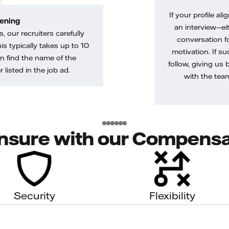
If your profile ali
ening
an interview—eit
, our recruiters carefully
conversation f
is typically takes up to 10
motivation. If s
n find the name of the
follow, giving us 
 listed in the job ad.
with the tea
nsure with our Compensa
Security
Flexibility