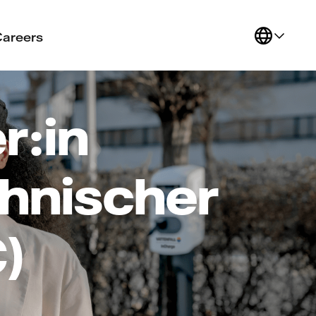
Careers
r:in
hnischer
)