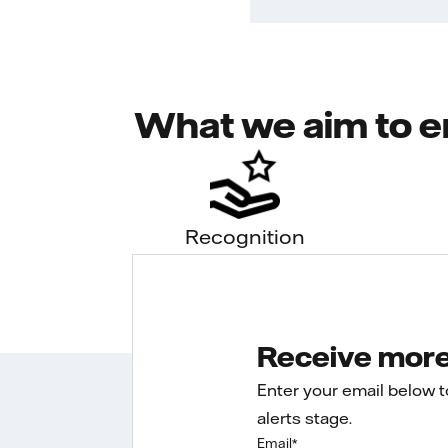
What we aim to e
Recognition
Receive more 
Enter your email below 
alerts stage.
Email
*