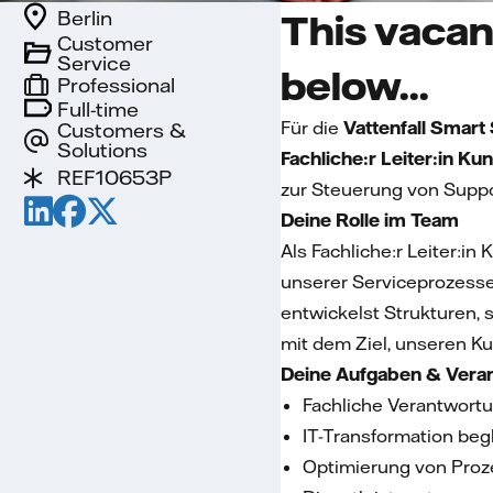
Berlin
This vacan
Customer
Service
below...
Professional
Full-time
Für die
Vattenfall Smar
Customers &
Solutions
Fachliche:r Leiter:in K
REF10653P
zur Steuerung von Supp
Deine Rolle im Team
Als Fachliche:r Leiter:
unserer Serviceprozess
entwickelst Strukturen, 
mit dem Ziel, unseren Ku
Deine Aufgaben & Veran
Fachliche Verantwortu
IT-Transformation beg
Optimierung von Proze