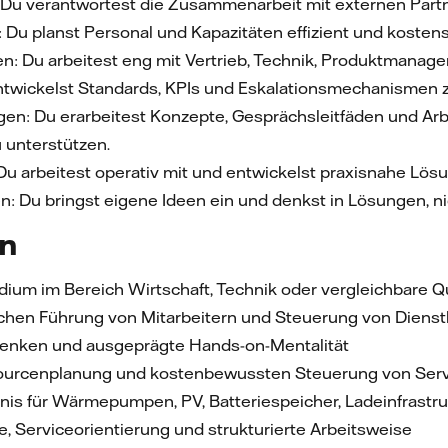
: Du verantwortest die Zusammenarbeit mit externen Partn
u planst Personal und Kapazitäten effizient und kostens
ten: Du arbeitest eng mit Vertrieb, Technik, Produktmana
entwickelst Standards, KPIs und Eskalationsmechanismen z
en: Du erarbeitest Konzepte, Gesprächsleitfäden und Arb
 unterstützen.
Du arbeitest operativ mit und entwickelst praxisnahe Lös
 Du bringst eigene Ideen ein und denkst in Lösungen, ni
en
um im Bereich Wirtschaft, Technik oder vergleichbare Qu
lichen Führung von Mitarbeitern und Steuerung von Dienst
enken und ausgeprägte Hands-on-Mentalität
sourcenplanung und kostenbewussten Steuerung von Serv
nis für Wärmepumpen, PV, Batteriespeicher, Ladeinfras
 Serviceorientierung und strukturierte Arbeitsweise