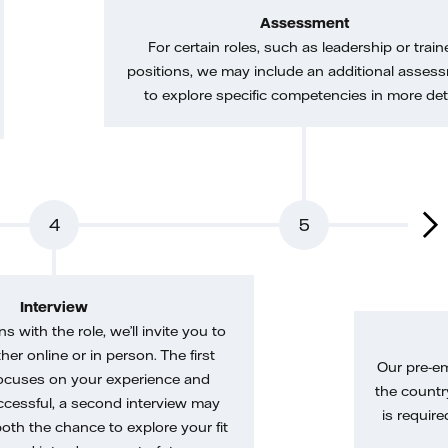
Assessment
For certain roles, such as leadership or train
positions, we may include an additional asses
to explore specific competencies in more deta
4
5
Interview
gns with the role, we’ll invite you to
her online or in person. The first
Our pre-e
ocuses on your experience and
the country
uccessful, a second interview may
is require
both the chance to explore your fit