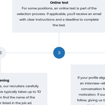
Online test
For some positions, an online test is part of the
selection process. If applicable, you'll receive an email
with clear instructions and a deadline to complete
the test.
2
3
If your profile ali
ening
an interview—eit
, our recruiters carefully
conversation f
is typically takes up to 10
motivation. If s
n find the name of the
follow, giving us 
 listed in the job ad.