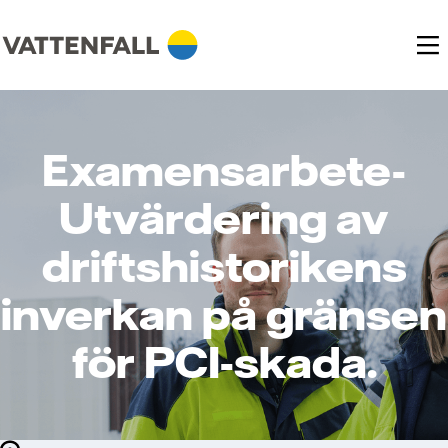
Examensarbete-
Utvärdering av
driftshistorikens
inverkan på gränsen
för PCI-skada.