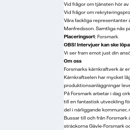
Vid frågor om tjänsten hör a
Vid frågor om rekryteringspr
Våra fackliga representanter
Manfredsson. Samtliga nås p
Placeringsort
: Forsmark
OBS! Intervjuer kan ske löpa
Vi ser fram emot just din ansö
Om oss
Forsmarks kärnkraftverk är en
Kärnkraftselen har mycket låg
produktionsanläggningar lever
På Forsmark arbetar i dag ci
till en fantastisk utveckling 
del i närliggande kommuner, 
Bussar till och från Forsmark
sträckorna Gävle-Forsmark oc