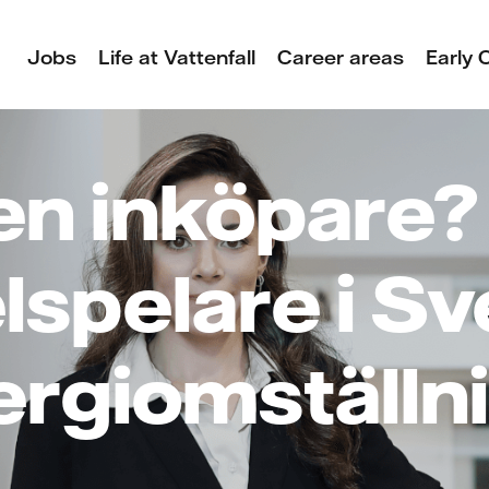
Jobs
Life at Vattenfall
Career areas
Early 
en inköpare? 
lspelare i Sv
ergiomställni