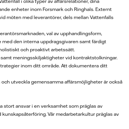
nfall i olika typer av affärsrelationer, dina
lande enheter inom Forsmark och Ringhals. Externt
 vid möten med leverantörer, dels mellan Vattenfalls
 leverantörsmarknaden, val av upphandlingsform,
te med den interna uppdragsgivaren samt färdigt
listiskt och proaktivt arbetssätt.
 samt meningsskiljaktigheter vid kontraktstolkningar.
rategier inom ditt område. Att dokumentera ditt
a och utveckla gemensamma affärsmöjligheter är också
r ta stort ansvar i en verksamhet som präglas av
 kunskapsåterföring. Vår medarbetarkultur präglas av