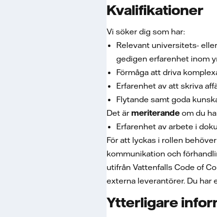
Kvalifikationer
Vi söker dig som har:
Relevant universitets- ell
gedigen erfarenhet inom 
Förmåga att driva komplexa 
Erfarenhet av att skriva a
Flytande samt goda kunskap
Det är
meriterande
om du ha
Erfarenhet av arbete i do
För att lyckas i rollen behöve
kommunikation och förhandling
utifrån Vattenfalls Code of C
externa leverantörer. Du har en
Ytterligare info