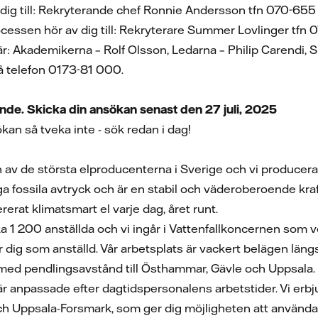
v dig till: Rekryterande chef Ronnie Andersson tfn 070-6
ocessen hör av dig till: Rekryterare Summer Lovlinger tfn
 är: Akademikerna – Rolf Olsson, Ledarna – Philip Carendi
å telefon 0173-81 000.
nde. Skicka din ansökan senast den 27 juli, 2025
kan så tveka inte - sök redan i dag!
 av de största elproducenterna i Sverige och vi producerar
a fossila avtryck och är en stabil och väderoberoende kraf
erat klimatsmart el varje dag, året runt.
rka 1 200 anställda och vi ingår i Vattenfallkoncernen so
för dig som anställd. Vår arbetsplats är vackert belägen län
med pendlingsavstånd till Östhammar, Gävle och Uppsala.
 är anpassade efter dagtidspersonalens arbetstider. Vi er
h Uppsala-Forsmark, som ger dig möjligheten att använda r