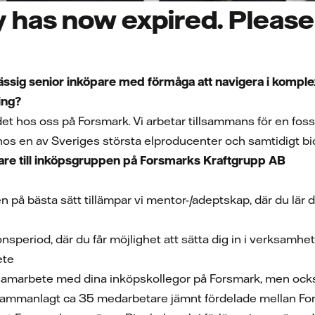
 has now expired. Please 
ässig senior inköpare
med förmåga att navigera i komplexa
ing?
et hos oss på Forsmark. Vi arbetar tillsammans för en fossi
os en av Sveriges största elproducenter och samtidigt bidra
pare till inköpsgruppen på Forsmarks Kraftgrupp AB
len på bästa sätt tillämpar vi mentor-/adeptskap, där du l
onsperiod, där du får möjlighet att sätta dig in i verksamh
ete
samarbete med dina inköpskollegor på Forsmark, men ocks
 sammanlagt ca 35 medarbetare jämnt fördelade mellan For