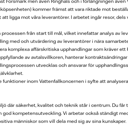
t Forsmark men även Ringhals och i förlängningen även Vatte
 inköpsenheten) kommer främst att vara riktade mot bestäl
tt ligga mot våra leverantörer. I arbetet ingår resor, dels
 processen från start till mål, vilket innefattar analys av
dling med och utvärdering av leverantörer i nära samarbe
ra komplexa affärskritiska upphandlingar som kräver ett ho
pfyllande av avtalsvillkoren, hanterar kontraktsändringar
dlingsprocessen utvecklas och ansvarar för upphandlingsst
älvklarhet.
unktioner inom Vattenfallkoncernen i syfte att analyser
ljö där säkerhet, kvalitet och teknik står i centrum. Du få
 god kompetensutveckling. Vi arbetar också ständigt med
tiva människor som vill dela med sig av sina kunskaper.