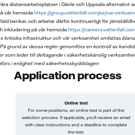
åra distansarbetsplatser i Gävle och Uppsala alternativt ar
på vår hemsida
https://group.vattenfall.com/se/var-verksa
ald berikar, och arbetar därför kontinuerligt för jämställd
h inkludering på vår hemsida
https://careers.vattenfall.c
ges kritiska infrastruktur och vår verksamhet omfattas bla
 På grund av dessa regler genomförs en kontroll av kandid
ter som leder till deltagande i säkerhetskänslig verksamhet
förs i enlighet med säkerhetsskyddslagen
Application process
Online test
For some positions, an online test is part of the
selection process. If applicable, you'll receive an email
with clear instructions and a deadline to complete
the test.