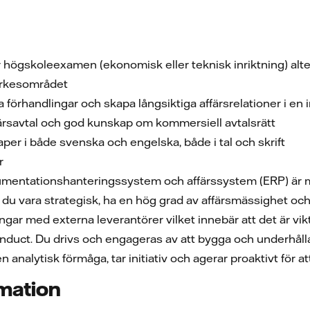
er högskoleexamen (ekonomisk eller teknisk inriktning) al
yrkesområdet
förhandlingar och skapa långsiktiga affärsrelationer i en i
ffärsavtal och god kunskap om kommersiell avtalsrätt
er i både svenska och engelska, både i tal och skrift
r
kumentationshanteringssystem och affärssystem (ERP) är m
r du vara strategisk, ha en hög grad av affärsmässighet och 
ar med externa leverantörer vilket innebär att det är vik
onduct. Du drivs och engageras av att bygga och underhåll
 analytisk förmåga, tar initiativ och agerar proaktivt för att 
rmation