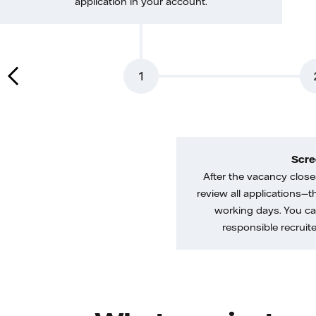
application in your account.
1
Scre
After the vacancy closes
review all applications—th
working days. You ca
responsible recruiter