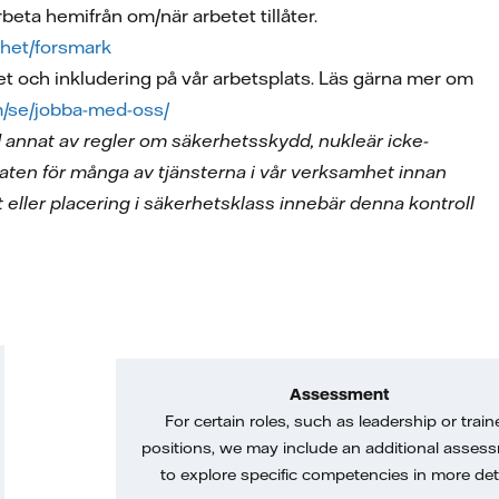
beta hemifrån om/när arbetet tillåter.
mhet/forsmark
het och inkludering på vår arbetsplats. Läs gärna mer om
om/se/jobba-med-oss/
nd annat av regler om säkerhetsskydd, nukleär icke-
aten för många av tjänsterna i vår verksamhet innan
 eller placering i säkerhetsklass innebär denna kontroll
Assessment
For certain roles, such as leadership or train
positions, we may include an additional asses
to explore specific competencies in more deta