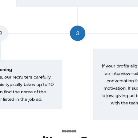
2
3
If your profile ali
ening
an interview—eit
, our recruiters carefully
conversation f
is typically takes up to 10
motivation. If s
n find the name of the
follow, giving us 
 listed in the job ad.
with the tea