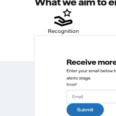
What we aim to e
Recognition
Receive more 
Enter your email below 
alerts stage.
Email
*
Submit