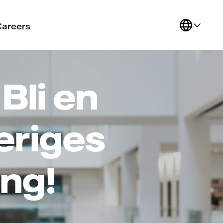
Careers
Bli en
eriges
ng!