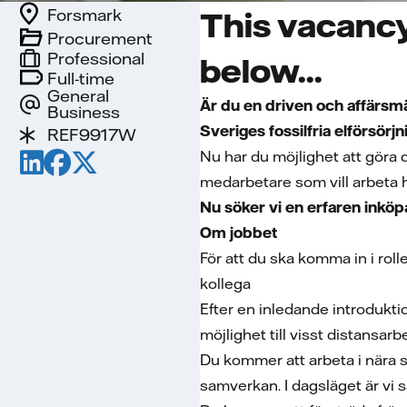
Forsmark
This vacancy
Procurement
Professional
below...
Full-time
General
Är du en driven och affärsm
Business
Sveriges fossilfria elförsörjn
REF9917W
Nu har du möjlighet att göra d
medarbetare som vill arbeta h
Nu söker vi en erfaren inkö
Om jobbet
För att du ska komma in i rol
kollega
Efter en inledande introdukti
möjlighet till visst distansarb
Du kommer att arbeta i nära 
samverkan. I dagsläget är vi