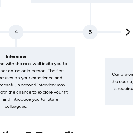
4
5
Interview
gns with the role, we’ll invite you to
her online or in person. The first
Our pre-e
ocuses on your experience and
the country
uccessful, a second interview may
is require
both the chance to explore your fit
m and introduce you to future
colleagues.