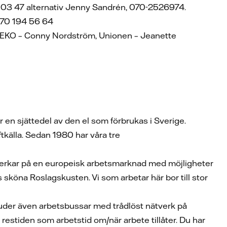
55 03 47 alternativ Jenny Sandrén, 070-2526974.
 070 194 56 64
, SEKO – Conny Nordström, Unionen – Jeanette
 en sjättedel av den el som förbrukas i Sverige.
tkälla. Sedan 1980 har våra tre
m verkar på en europeisk arbetsmarknad med möjligheter
gs sköna Roslagskusten. Vi som arbetar här bor till stor
bjuder även arbetsbussar med trådlöst nätverk på
estiden som arbetstid om/när arbete tillåter. Du har