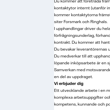
Du kommer att företräda främs
kontaktytor internt (utanför
kommer kontaktytorna främst a
siter Forsmark och Ringhals.
I upphandlingar driver du hela
förfrågningsunderlag, förhan
kontrakt. Du kommer att hante
Du bevakar leverantörernas up
Du medverkar till att upphan
löpande inköpsarbete är en sj
Samverkan med motsvarande f
en del av uppdraget.
Vi erbjuder dig
Ett utvecklande arbete i en mi
komplexa arbetsuppgifter och
kompetens, kunnande och posi