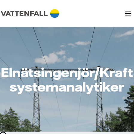
Elnätsingenjör/Kraft
systemanalytiker