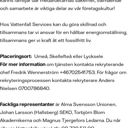
känns familjär där medarbetarnas säkerhet, välmående
och samarbete är viktiga delar av vår företagskultur!
Hos Vattenfall Services kan du göra skillnad och
tillsammans tar vi ansvar för en hållbar energiomställning,
tillsammans ger vi kraft åt ett fossilfritt liv.
Placeringsort:
Umeå, Skellefteå eller Lycksele
För mer information
om tjänsten kontakta rekryterande
chef Fredrik Wennerström +46702541753. För frågor om
rekryteringsprocessen kontakta rekryterare Anders
Nielsen 0700786840.
Fackliga representanter
är Alma Svensson Unionen,
Johan Larsson (Hallsberg) SEKO, Torbjörn Blom
Akademikerna och Magnus Tjergefors Ledarna. Du når