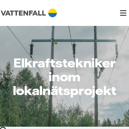
Elkraftstekniker
inom
lokalnätsprojekt