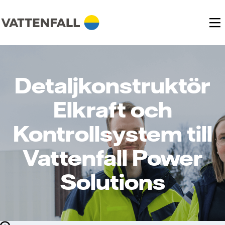
Detaljkonstruktör
Elkraft och
Kontrollsystem till
Vattenfall Power
Solutions