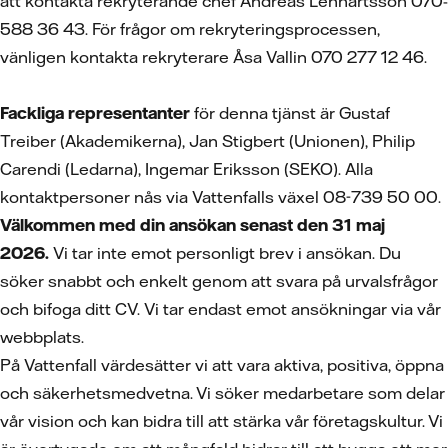
att kontakta rekryterande chef Andreas Lennartsson 070-
588 36 43. För frågor om rekryteringsprocessen,
vänligen kontakta rekryterare Åsa Vallin 070 277 12 46.
Fackliga representanter
för denna tjänst är Gustaf
Treiber (Akademikerna), Jan Stigbert (Unionen), Philip
Carendi (Ledarna), Ingemar Eriksson (SEKO). Alla
kontaktpersoner nås via Vattenfalls växel 08-739 50 00.
Välkommen med din ansökan senast den 31 maj
2026.
Vi tar inte emot personligt brev i ansökan. Du
söker snabbt och enkelt genom att svara på urvalsfrågor
och bifoga ditt CV.
Vi tar endast emot ansökningar via vår
webbplats.
På Vattenfall värdesätter vi att vara aktiva, positiva, öppna
och säkerhetsmedvetna. Vi söker medarbetare som delar
vår vision och kan bidra till att stärka vår företagskultur. Vi