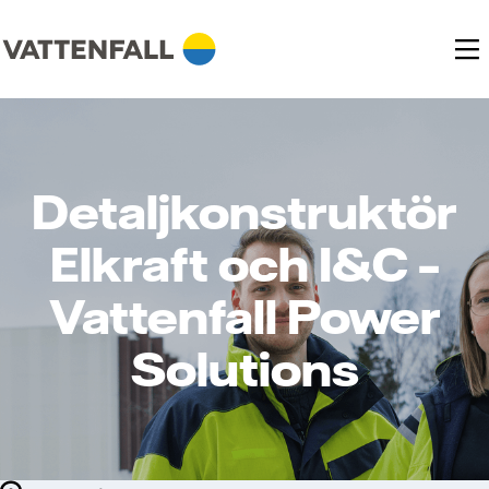
Detaljkonstruktör
Elkraft och I&C –
Vattenfall Power
Solutions