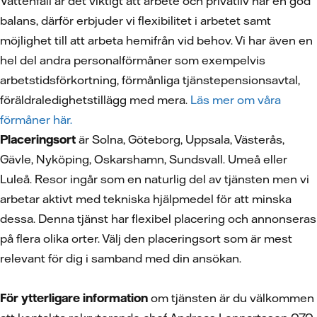
Vattenfall är det viktigt att arbete och privatliv har en god
balans, därför erbjuder vi flexibilitet i arbetet samt
möjlighet till att arbeta hemifrån vid behov. Vi har även en
hel del andra personalförmåner som exempelvis
arbetstidsförkortning, förmånliga tjänstepensionsavtal,
föräldraledighetstillägg med mera.
Läs mer om våra
förmåner här.
Placeringsort
är Solna, Göteborg, Uppsala, Västerås,
Gävle, Nyköping, Oskarshamn, Sundsvall. Umeå eller
Luleå. Resor ingår som en naturlig del av tjänsten men vi
arbetar aktivt med tekniska hjälpmedel för att minska
dessa. Denna tjänst har flexibel placering och annonseras
på flera olika orter. Välj den placeringsort som är mest
relevant för dig i samband med din ansökan.
För ytterligare information
om tjänsten är du välkommen