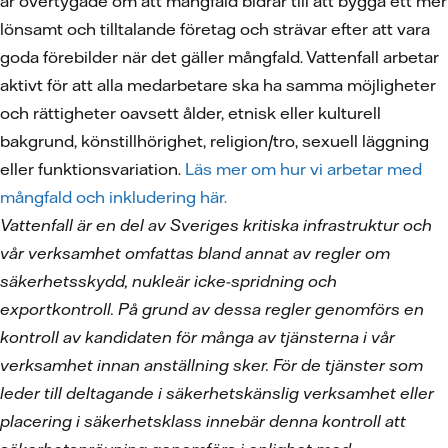
är övertygade om att mångfald bidrar till att bygga ett mer
lönsamt och tilltalande företag och strävar efter att vara
goda förebilder när det gäller mångfald. Vattenfall arbetar
aktivt för att alla medarbetare ska ha samma möjligheter
och rättigheter oavsett ålder, etnisk eller kulturell
bakgrund, könstillhörighet, religion/tro, sexuell läggning
eller funktionsvariation.
Läs mer om hur vi arbetar med
mångfald och inkludering här.
Vattenfall är en del av Sveriges kritiska infrastruktur och
vår verksamhet omfattas bland annat av regler om
säkerhetsskydd, nukleär icke-spridning och
exportkontroll. På grund av dessa regler genomförs en
kontroll av kandidaten för många av tjänsterna i vår
verksamhet innan anställning sker. För de tjänster som
leder till deltagande i säkerhetskänslig verksamhet eller
placering i säkerhetsklass innebär denna kontroll att