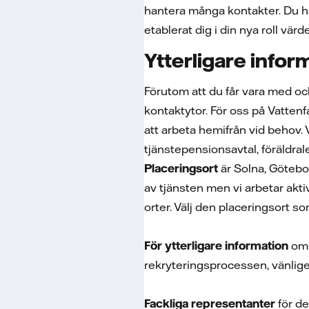
hantera många kontakter. Du ha
etablerat dig i din nya roll vä
Ytterligare infor
Förutom att du får vara med o
kontaktytor. För oss på Vattenfal
att arbeta hemifrån vid behov.
tjänstepensionsavtal, föräldra
Placeringsort
är Solna, Götebo
av tjänsten men vi arbetar akti
orter. Välj den placeringsort 
För ytterligare information
om 
rekryteringsprocessen, vänlige
Fackliga representanter
för de