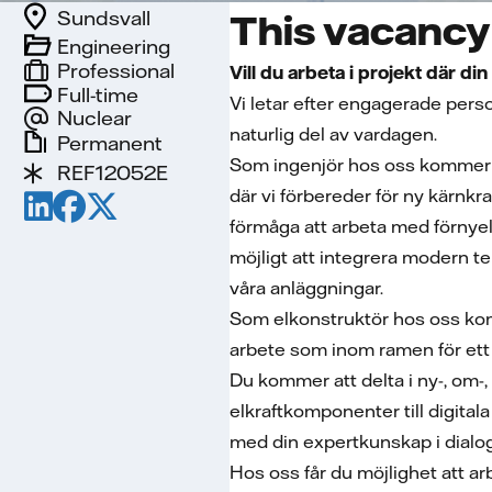
Sundsvall
This vacancy 
Engineering
Professional
Vill du arbeta i projekt där di
Full-time
Vi letar efter engagerade per
Nuclear
naturlig del av vardagen.
Permanent
Som ingenjör hos oss kommer du
REF12052E
där vi förbereder för ny kärnkr
förmåga att arbeta med förnyel
möjligt att integrera modern t
våra anläggningar.
Som elkonstruktör hos oss komm
arbete som inom ramen för ett 
Du kommer att delta i ny-, om-,
elkraftkomponenter till digita
med din expertkunskap i dialog
Hos oss får du möjlighet att a