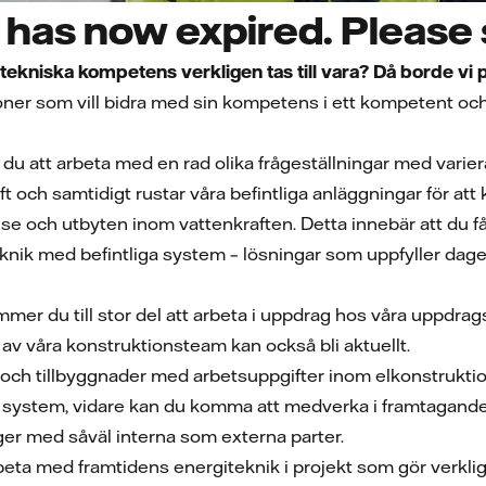
has now expired. Please s
n tekniska kompetens verkligen tas till vara? Då borde vi p
soner som vill bidra med sin kompetens i ett kompetent oc
 att arbeta med en rad olika frågeställningar med varier
aft och samtidigt rustar våra befintliga anläggningar för at
se och utbyten inom vattenkraften. Detta innebär att du f
eknik med befintliga system – lösningar som uppfyller dage
er du till stor del att arbeta i uppdrag hos våra uppdrags
av våra konstruktionsteam kan också bli aktuellt.
 och tillbyggnader med arbetsuppgifter inom elkonstruktion p
la system, vidare kan du komma att medverka i framtagand
er med såväl interna som externa parter.
rbeta med framtidens energiteknik i projekt som gör verkl