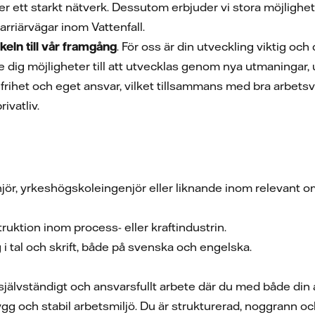
er ett starkt nätverk. Dessutom erbjuder vi stora möjlighe
rriärvägar inom Vattenfall.
ckeln till vår framgång
. För oss är din utveckling viktig och 
dig möjligheter till att utvecklas genom nya utmaningar,
frihet och eget ansvar, vilket tillsammans med bra arbetsvi
ivatliv.
enjör, yrkeshögskoleingenjör eller liknande inom relevant
ruktion inom process- eller kraftindustrin.
 i tal och skrift, både på svenska och engelska.
 självständigt och ansvarsfullt arbete där du med både di
 trygg och stabil arbetsmiljö. Du är strukturerad, noggrann 