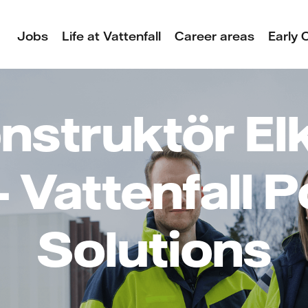
Jobs
Life at Vattenfall
Career areas
Early 
nstruktör El
– Vattenfall 
Solutions