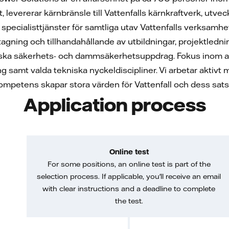
, levererar kärnbränsle till Vattenfalls kärnkraftverk, ut
a specialisttjänster för samtliga utav Vattenfalls verksamh
tagning och tillhandahållande av utbildningar, projektledn
ska säkerhets- och dammsäkerhetsuppdrag. Fokus inom aff
 samt valda tekniska nyckeldiscipliner. Vi arbetar aktivt m
kompetens skapar stora värden för Vattenfall och dess sat
Application process
Online test
For some positions, an online test is part of the
selection process. If applicable, you'll receive an email
with clear instructions and a deadline to complete
the test.