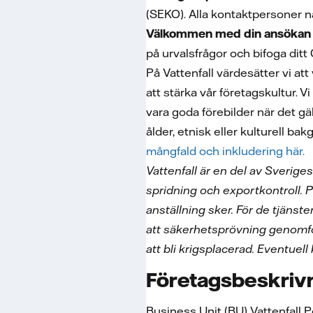
(SEKO). Alla kontaktpersoner n
Välkommen med din ansökan 
på urvalsfrågor och bifoga ditt 
På Vattenfall värdesätter vi at
att stärka vår företagskultur. V
vara goda förebilder när det gä
ålder, etnisk eller kulturell bak
mångfald och inkludering här.
Vattenfall är en del av Sverige
spridning och exportkontroll. 
anställning sker. För de tjänst
att säkerhetsprövning genomf
att bli krigsplacerad. Eventuel
Företagsbeskriv
Business Unit (BU) Vattenfall 