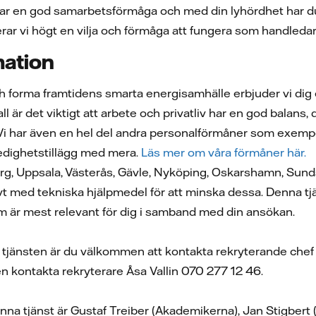
r en god samarbetsförmåga och med din lyhördhet har du lä
rderar vi högt en vilja och förmåga att fungera som handled
mation
ch forma framtidens smarta energisamhälle erbjuder vi d
l är det viktigt att arbete och privatliv har en god balans, dä
 Vi har även en hel del andra personalförmåner som exempe
ledighetstillägg med mera.
Läs mer om våra förmåner här.
rg, Uppsala, Västerås, Gävle, Nyköping, Oskarshamn, Sundsv
vt med tekniska hjälpmedel för att minska dessa. Denna tjä
som är mest relevant för dig i samband med din ansökan.
tjänsten är du välkommen att kontakta rekryterande che
n kontakta rekryterare Åsa Vallin 070 277 12 46.
nna tjänst är Gustaf Treiber (Akademikerna), Jan Stigbert 