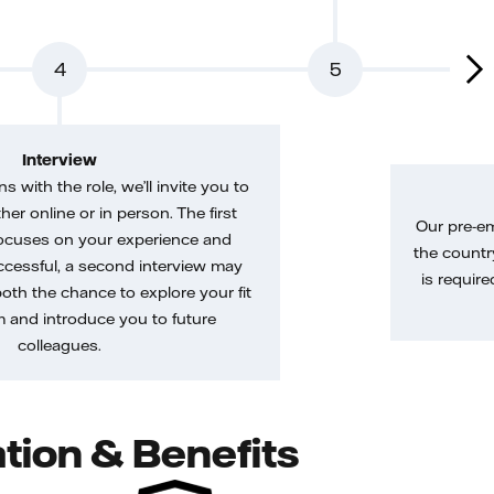
4
5
Interview
gns with the role, we’ll invite you to
her online or in person. The first
Our pre-e
ocuses on your experience and
the country
uccessful, a second interview may
is require
both the chance to explore your fit
m and introduce you to future
colleagues.
tion & Benefits