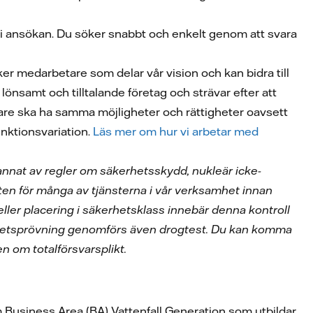
v i ansökan. Du söker snabbt och enkelt genom att svara
ker medarbetare som delar vår vision och kan bidra till
 lönsamt och tilltalande företag och strävar efter att
betare ska ha samma möjligheter och rättigheter oavsett
funktionsvariation.
Läs mer om hur vi arbetar med
 annat av regler om säkerhetsskydd, nukleär icke-
ten för många av tjänsterna i vår verksamhet innan
eller placering i säkerhetsklass innebär denna kontroll
hetsprövning genomförs även drogtest. Du kan komma
en om totalförsvarsplikt.
 Business Area (BA) Vattenfall Generation som utbildar