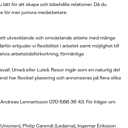
tt för att skapa och bibehålla relationer. Då du
are för mer juniora medarbetare.
ig ett utvecklande och omväxlande arbete med många
rför erbjuder vi flexibilitet i arbetet samt möjlighet till
lvis arbetstidsförkortning, förmånliga
all. Umeå eller Luleå. Resor ingår som en naturlig del
nst har flexibel placering och annonseras på flera olika
f Andreas Lennartsson 070-588 36 43. För frågor om
(Unionen), Philip Carendi (Ledarna), Ingemar Eriksson