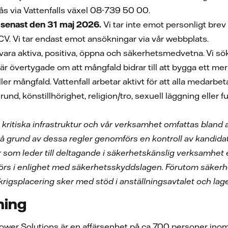
ås via Vattenfalls växel 08-739 50 00.
senast den 31 maj 2026.
Vi tar inte emot personligt bre
CV.
Vi tar endast emot ansökningar via vår webbplats.
t vara aktiva, positiva, öppna och säkerhetsmedvetna. Vi sö
i är övertygade om att mångfald bidrar till att bygga ett mer
ller mångfald. Vattenfall arbetar aktivt för att alla medar
grund, könstillhörighet, religion/tro, sexuell läggning eller 
s kritiska infrastruktur och vår verksamhet omfattas bland
På grund av dessa regler genomförs en kontroll av kandida
er som leder till deltagande i säkerhetskänslig verksamhet 
örs i enlighet med säkerhetsskyddslagen. Förutom säker
l krigsplacering sker med stöd i anställningsavtalet och lag
ning
Power Solutions är en affärsenhet på ca 700 personer inom