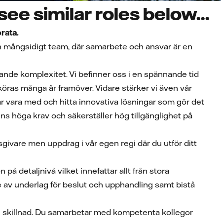
ee similar roles below...
rata.
h mångsidigt team, där samarbete och ansvar är en
ande komplexitet. Vi befinner oss i en spännande tid
t köras många år framöver. Vidare stärker vi även vår
år vara med och hitta innovativa lösningar som gör det
ns höga krav och säkerställer hög tillgänglighet på
givare men uppdrag i vår egen regi där du utför ditt
å detaljnivå vilket innefattar allt från stora
e av underlag för beslut och upphandling samt bistå
ig skillnad. Du samarbetar med kompetenta kollegor