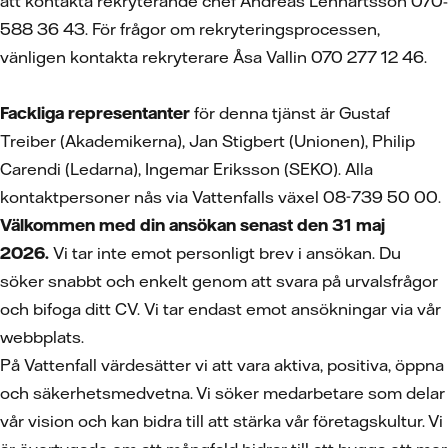
att kontakta rekryterande chef Andreas Lennartsson 070-
588 36 43. För frågor om rekryteringsprocessen,
vänligen kontakta rekryterare Åsa Vallin 070 277 12 46.
Fackliga representanter
för denna tjänst är Gustaf
Treiber (Akademikerna), Jan Stigbert (Unionen), Philip
Carendi (Ledarna), Ingemar Eriksson (SEKO). Alla
kontaktpersoner nås via Vattenfalls växel 08-739 50 00.
Välkommen med din ansökan senast den 31 maj
2026.
Vi tar inte emot personligt brev i ansökan. Du
söker snabbt och enkelt genom att svara på urvalsfrågor
och bifoga ditt CV.
Vi tar endast emot ansökningar via vår
webbplats.
På Vattenfall värdesätter vi att vara aktiva, positiva, öppna
och säkerhetsmedvetna. Vi söker medarbetare som delar
vår vision och kan bidra till att stärka vår företagskultur. Vi