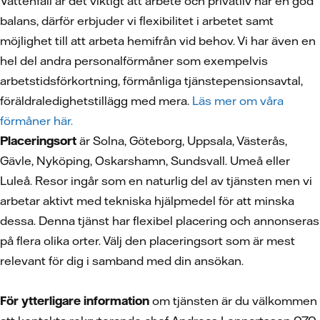
Vattenfall är det viktigt att arbete och privatliv har en god
balans, därför erbjuder vi flexibilitet i arbetet samt
möjlighet till att arbeta hemifrån vid behov. Vi har även en
hel del andra personalförmåner som exempelvis
arbetstidsförkortning, förmånliga tjänstepensionsavtal,
föräldraledighetstillägg med mera.
Läs mer om våra
förmåner här.
Placeringsort
är Solna, Göteborg, Uppsala, Västerås,
Gävle, Nyköping, Oskarshamn, Sundsvall. Umeå eller
Luleå. Resor ingår som en naturlig del av tjänsten men vi
arbetar aktivt med tekniska hjälpmedel för att minska
dessa. Denna tjänst har flexibel placering och annonseras
på flera olika orter. Välj den placeringsort som är mest
relevant för dig i samband med din ansökan.
För ytterligare information
om tjänsten är du välkommen