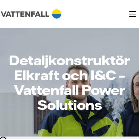
Detaljkonstruktör
Elkraft och I&C –
Vattenfall Power
Solutions