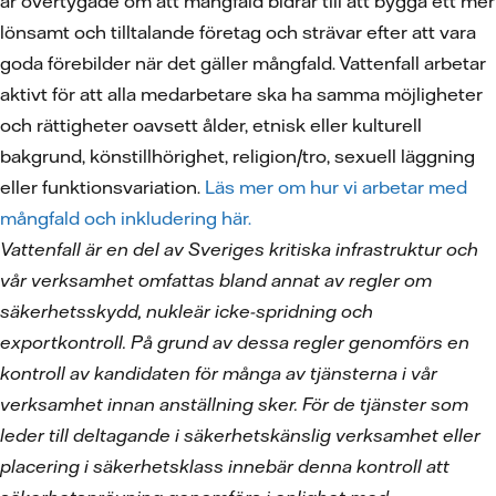
är övertygade om att mångfald bidrar till att bygga ett mer
lönsamt och tilltalande företag och strävar efter att vara
goda förebilder när det gäller mångfald. Vattenfall arbetar
aktivt för att alla medarbetare ska ha samma möjligheter
och rättigheter oavsett ålder, etnisk eller kulturell
bakgrund, könstillhörighet, religion/tro, sexuell läggning
eller funktionsvariation.
Läs mer om hur vi arbetar med
mångfald och inkludering här.
Vattenfall är en del av Sveriges kritiska infrastruktur och
vår verksamhet omfattas bland annat av regler om
säkerhetsskydd, nukleär icke-spridning och
exportkontroll. På grund av dessa regler genomförs en
kontroll av kandidaten för många av tjänsterna i vår
verksamhet innan anställning sker. För de tjänster som
leder till deltagande i säkerhetskänslig verksamhet eller
placering i säkerhetsklass innebär denna kontroll att