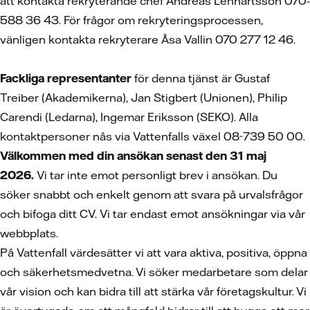
att kontakta rekryterande chef Andreas Lennartsson 070-
588 36 43. För frågor om rekryteringsprocessen,
vänligen kontakta rekryterare Åsa Vallin 070 277 12 46.
Fackliga representanter
för denna tjänst är Gustaf
Treiber (Akademikerna), Jan Stigbert (Unionen), Philip
Carendi (Ledarna), Ingemar Eriksson (SEKO). Alla
kontaktpersoner nås via Vattenfalls växel 08-739 50 00.
Välkommen med din ansökan senast den 31 maj
2026.
Vi tar inte emot personligt brev i ansökan. Du
söker snabbt och enkelt genom att svara på urvalsfrågor
och bifoga ditt CV.
Vi tar endast emot ansökningar via vår
webbplats.
På Vattenfall värdesätter vi att vara aktiva, positiva, öppna
och säkerhetsmedvetna. Vi söker medarbetare som delar
vår vision och kan bidra till att stärka vår företagskultur. Vi