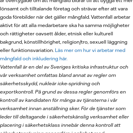
är övertygade om att mångfald bidrar till att bygga ett mer
lönsamt och tilltalande företag och strävar efter att vara
goda förebilder när det gäller mångfald. Vattenfall arbetar
aktivt för att alla medarbetare ska ha samma möjligheter
och rättigheter oavsett ålder, etnisk eller kulturell
bakgrund, könstillhörighet, religion/tro, sexuell läggning
eller funktionsvariation.
Läs mer om hur vi arbetar med
mångfald och inkludering här.
Vattenfall är en del av Sveriges kritiska infrastruktur och
vår verksamhet omfattas bland annat av regler om
säkerhetsskydd, nukleär icke-spridning och
exportkontroll. På grund av dessa regler genomförs en
kontroll av kandidaten för många av tjänsterna i vår
verksamhet innan anställning sker. För de tjänster som
leder till deltagande i säkerhetskänslig verksamhet eller
placering i säkerhetsklass innebär denna kontroll att