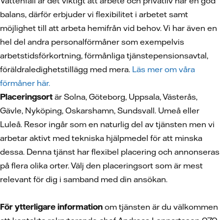
Vattenfall är det viktigt att arbete och privatliv har en god
balans, därför erbjuder vi flexibilitet i arbetet samt
möjlighet till att arbeta hemifrån vid behov. Vi har även en
hel del andra personalförmåner som exempelvis
arbetstidsförkortning, förmånliga tjänstepensionsavtal,
föräldraledighetstillägg med mera.
Läs mer om våra
förmåner här.
Placeringsort
är Solna, Göteborg, Uppsala, Västerås,
Gävle, Nyköping, Oskarshamn, Sundsvall. Umeå eller
Luleå. Resor ingår som en naturlig del av tjänsten men vi
arbetar aktivt med tekniska hjälpmedel för att minska
dessa. Denna tjänst har flexibel placering och annonseras
på flera olika orter. Välj den placeringsort som är mest
relevant för dig i samband med din ansökan.
För ytterligare information
om tjänsten är du välkommen