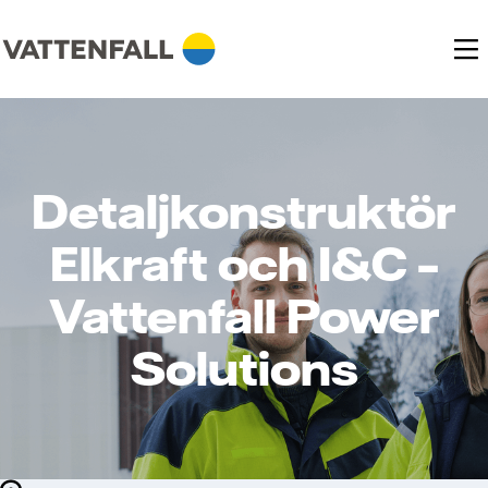
Detaljkonstruktör
Elkraft och I&C –
Vattenfall Power
Solutions