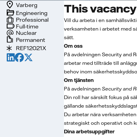
Varberg
This vacancy 
Engineering
Professional
Vill du arbeta i en samhällsvik
Full-time
verksamheten i arbetet med säk
Nuclear
sätt.
Permanent
Om oss
REF12021X
På avdelningen Security and R
arbetar med tillträde till anl
behov inom säkerhetsskydds
Om tjänsten
På avdelningen
Security and R
Din roll har särskilt fokus på
gällande säkerhetsskyddslagsti
Du arbetar nära verksamheten 
strategiskt och operativt och 
Dina arbetsuppgifter