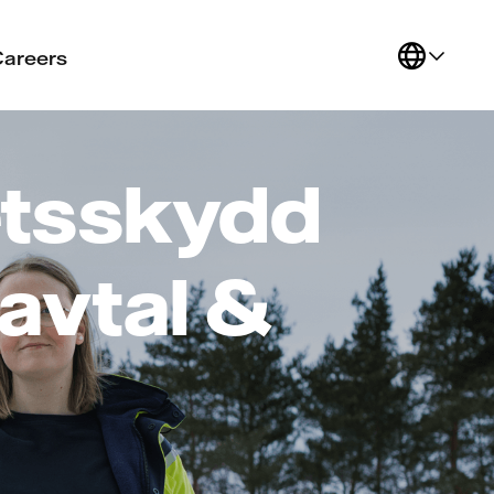
Careers
etsskydd
 avtal &