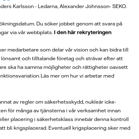
nders Karlsson - Ledarna, Alexander Johnsson- SEKO.
nsökningsdatum. Du söker jobbet genom att svara på
ngar via vår webbplats.
I den här rekryteringen
ker medarbetare som delar vår vision och kan bidra till
 lönsamt och tilltalande företag och strävar efter att
betare ska ha samma möjligheter och rättigheter oavsett
r funktionsvariation. Läs mer om hur vi arbetar med
 annat av regler om säkerhetsskydd, nukleär icke-
ten för många av tjänsterna i vår verksamhet innan
eller placering i säkerhetsklass innebär denna kontroll
 bli krigsplacerad. Eventuell krigsplacering sker med