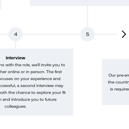
4
5
Interview
gns with the role, we’ll invite you to
her online or in person. The first
Our pre-e
ocuses on your experience and
the country
uccessful, a second interview may
is require
both the chance to explore your fit
m and introduce you to future
colleagues.