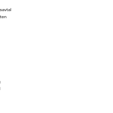
savtal
eten
g
l