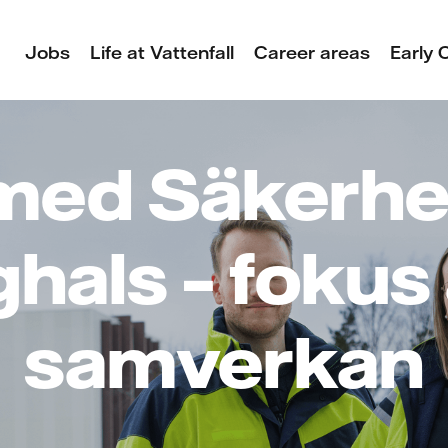
Jobs
Life at Vattenfall
Career areas
Early 
med Säkerh
hals – fokus
samverkan