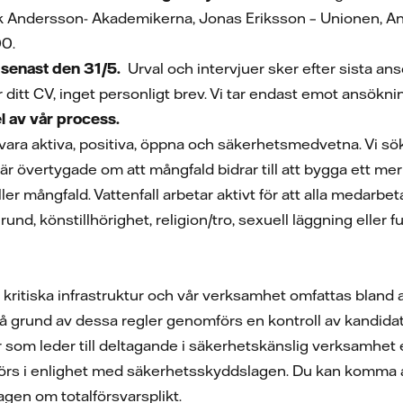
ik Andersson- Akademikerna, Jonas Eriksson – Unionen, A
00.
senast den 31/5.
Urval och intervjuer sker efter sista a
 ditt CV, inget personligt brev. Vi tar endast emot ansökni
 av vår process.
t vara aktiva, positiva, öppna och säkerhetsmedvetna. Vi sö
i är övertygade om att mångfald bidrar till att bygga ett mer
ller mångfald. Vattenfall arbetar aktivt för att alla medar
kgrund, könstillhörighet, religion/tro, sexuell läggning elle
s kritiska infrastruktur och vår verksamhet omfattas bland
På grund av dessa regler genomförs en kontroll av kandida
er som leder till deltagande i säkerhetskänslig verksamhet 
rs i enlighet med säkerhetsskyddslagen. Du kan komma att
lagen om totalförsvarsplikt.