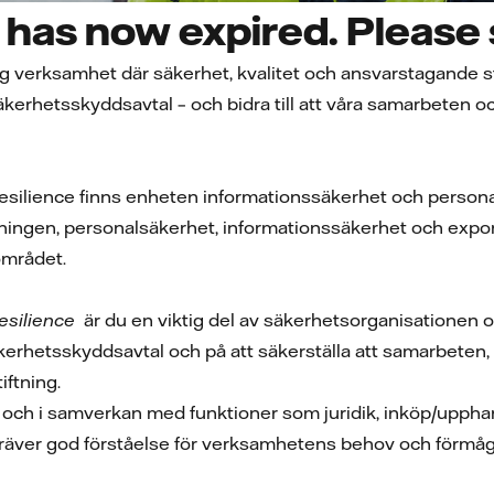
has now expired. Please s
tig verksamhet där säkerhet, kvalitet och ansvarstagande s
erhetsskyddsavtal – och bidra till att våra samarbeten och
esilience finns enheten informationssäkerhet och persona
äggningen, personalsäkerhet, informationssäkerhet och expo
området.
esilience
är du en viktig del av säkerhetsorganisationen oc
 säkerhetsskyddsavtal och på att säkerställa att samarbete
ftning.
och i samverkan med funktioner som juridik, inköp/upphan
kräver god förståelse för verksamhetens behov och förmåga 