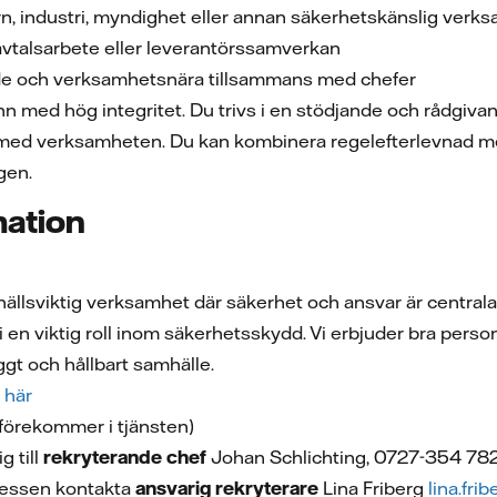
rn, industri, myndighet eller annan säkerhetskänslig verk
avtalsarbete eller leverantörssamverkan
nde och verksamhetsnära tillsammans med chefer
 med hög integritet. Du trivs i en stödjande och rådgivande 
med verksamheten. Du kan kombinera regelefterlevnad med 
gen.
mation
hällsviktig verksamhet där säkerhet och ansvar är central
 i en viktig roll inom säkerhetsskydd. Vi erbjuder bra pers
yggt och hållbart samhälle.
här
 förekommer i tjänsten)
 till
rekryterande chef
Johan Schlichting, 0727-354 78
cessen kontakta
ansvarig rekryterare
Lina Friberg
lina.fr