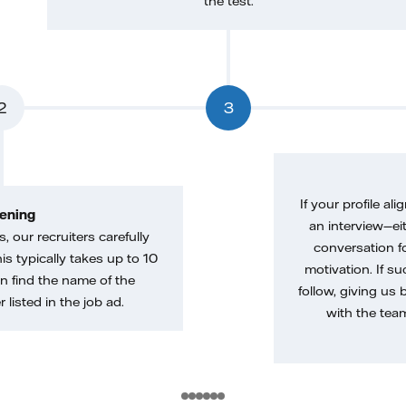
the test.
2
3
If your profile ali
ening
an interview—eit
, our recruiters carefully
conversation f
is typically takes up to 10
motivation. If s
n find the name of the
follow, giving us 
 listed in the job ad.
with the tea