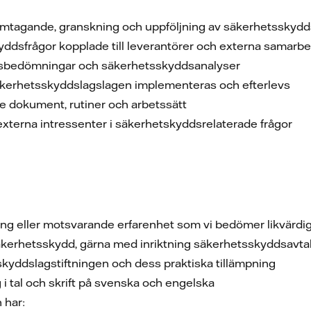
amtagande, granskning och uppföljning av säkerhetsskydd
yddsfrågor kopplade till leverantörer och externa samarb
sbedömningar och säkerhetsskyddsanalyser
 säkerhetsskyddslagslagen implementeras och efterlevs
de dokument, rutiner och arbetssätt
terna intressenter i säkerhetskyddsrelaterade frågor
ng eller motsvarande erfarenhet som vi bedömer likvärdi
äkerhetsskydd, gärna med inriktning säkerhetsskyddsavta
yddslagstiftningen och dess praktiska tillämpning
 i tal och skrift på svenska och engelska
 har: