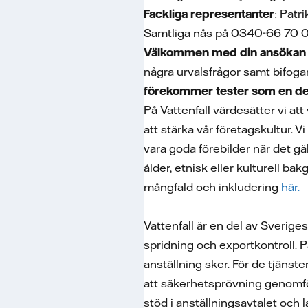
Fackliga representanter
: Patr
Samtliga nås på 0340-66 70 
Välkommen med din ansökan 
några urvalsfrågor samt bifogar
förekommer tester som en del
På Vattenfall värdesätter vi at
att stärka vår företagskultur. V
vara goda förebilder när det gä
ålder, etnisk eller kulturell ba
mångfald och inkludering
här.
Vattenfall är en del av Sverige
spridning och exportkontroll. 
anställning sker. För de tjänst
att säkerhetsprövning genomfö
stöd i anställningsavtalet och 