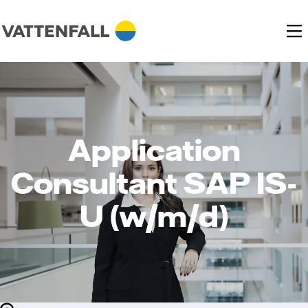
Application
Consultant SAP IS-
U (w/m/d)