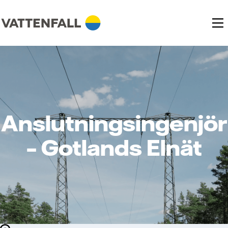
Anslutningsingenjör
– Gotlands Elnät