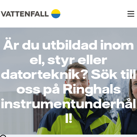
Är du utbildad inom
el, styr eller
datorteknik? Sök till
oss på Ringhals
instrumentunderhål
l!