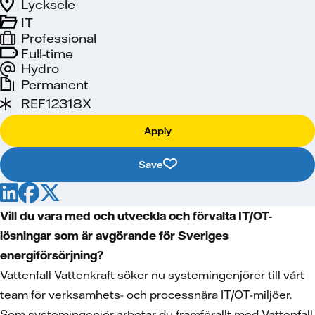
Lycksele
IT
Professional
Full-time
Hydro
Permanent
REF12318X
Apply
Save
Vill du vara med och utveckla och förvalta IT/OT-
lösningar som är avgörande för Sveriges
energiförsörjning?
Vattenfall Vattenkraft söker nu systemingenjörer till vårt
team för verksamhets- och processnära IT/OT-miljöer.
Som systemingenjör arbetar du framförallt med Vattenfall