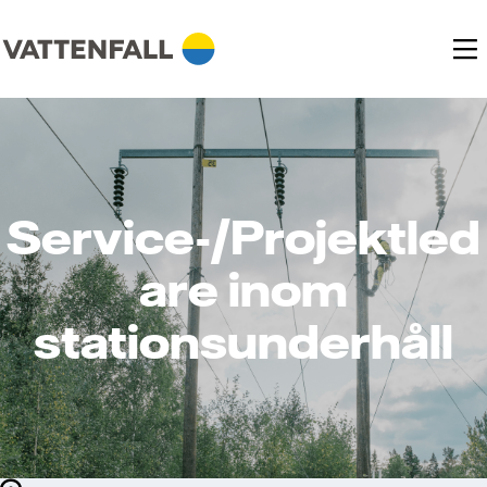
Service-/Projektled
are inom
stationsunderhåll