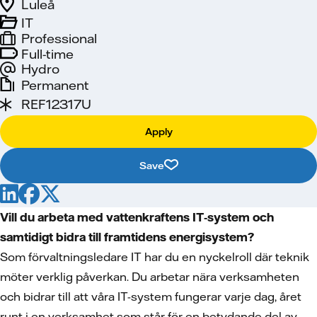
Luleå
IT
Professional
Full-time
Hydro
Permanent
REF12317U
Apply
Save
Vill du arbeta med vattenkraftens IT‑system och
samtidigt bidra till framtidens energisystem?
Som förvaltningsledare IT har du en nyckelroll där teknik
möter verklig påverkan. Du arbetar nära verksamheten
och bidrar till att våra IT-system fungerar varje dag, året
runt i en verksamhet som står för en betydande del av