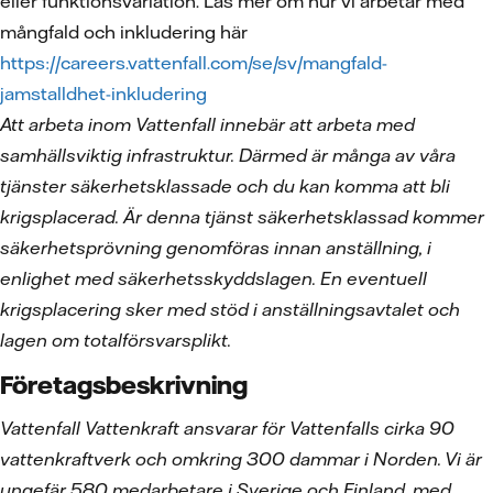
eller funktionsvariation. Läs mer om hur vi arbetar med
mångfald och inkludering här
https://careers.vattenfall.com/se/sv/mangfald-
jamstalldhet-inkludering
Att arbeta inom Vattenfall innebär att arbeta med
samhällsviktig infrastruktur. Därmed är många av våra
tjänster säkerhetsklassade och du kan komma att bli
krigsplacerad. Är denna tjänst säkerhetsklassad kommer
säkerhetsprövning genomföras innan anställning, i
enlighet med säkerhetsskyddslagen. En eventuell
krigsplacering sker med stöd i anställningsavtalet och
lagen om totalförsvarsplikt.
Företagsbeskrivning
Vattenfall Vattenkraft ansvarar för Vattenfalls cirka 90
vattenkraftverk och omkring 300 dammar i Norden. Vi är
ungefär 580 medarbetare i Sverige och Finland, med