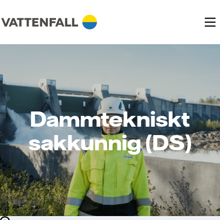
Dammtekniskt
sakkunnig (DS)