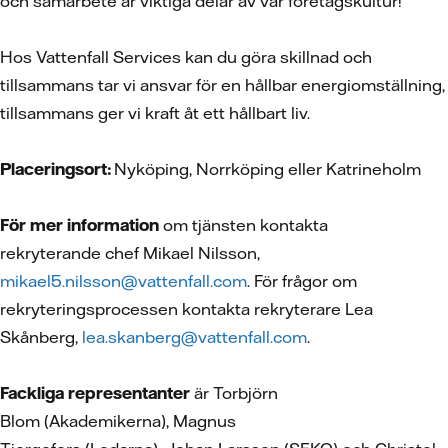
och samarbete är viktiga delar av vår företagskultur!
Hos Vattenfall Services kan du göra skillnad och
tillsammans tar vi ansvar för en hållbar energiomställning,
tillsammans ger vi kraft åt ett hållbart liv.
Placeringsort:
Nyköping, Norrköping eller Katrineholm
För mer information
om tjänsten kontakta
rekryterande chef Mikael Nilsson,
mikael5.nilsson@vattenfall.com
. För frågor om
rekryteringsprocessen kontakta rekryterare Lea
Skånberg,
lea.skanberg@vattenfall.com
.
Fackliga representanter
är Torbjörn
Blom (Akademikerna), Magnus