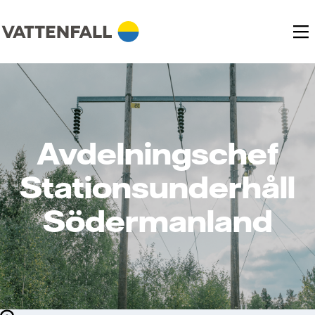
Avdelningschef
Stationsunderhåll
Södermanland