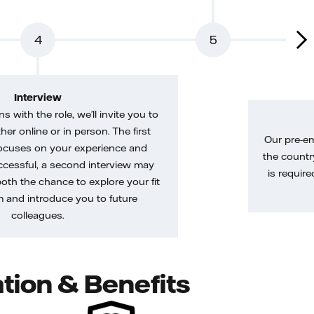
4
5
Interview
gns with the role, we’ll invite you to
her online or in person. The first
Our pre-e
ocuses on your experience and
the country
uccessful, a second interview may
is require
both the chance to explore your fit
m and introduce you to future
colleagues.
tion & Benefits