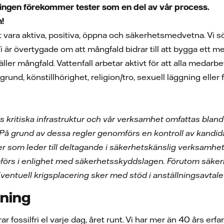
ingen f
örekommer tester som en del av v
år process.
n!
tt vara aktiva, positiva, öppna och säkerhetsmedvetna. Vi s
Vi är övertygade om att mångfald bidrar till att bygga ett me
äller mångfald. Vattenfall arbetar aktivt för att alla meda
akgrund, könstillhörighet, religion/tro, sexuell läggning ell
r.
ges kritiska infrastruktur och vår verksamhet omfattas blan
 På grund av dessa regler genomförs en kontroll av kandid
ter som leder till deltagande i säkerhetskänslig verksamhet
förs i enlighet med säkerhetsskyddslagen. Förutom säke
ventuell krigsplacering sker med stöd i anställningsavtale
ning
r fossilfri el varje dag, året runt. Vi har mer än 40 års er