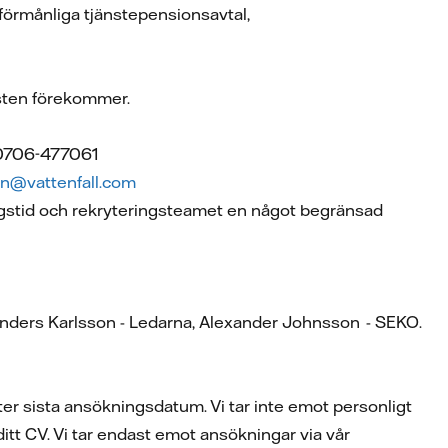
förmånliga tjänstepensionsavtal,
nsten förekommer.
 0706-477061
en@vattenfall.com
gstid och rekryteringsteamet en något begränsad
nders Karlsson - Ledarna, Alexander Johnsson - SEKO.
fter sista ansökningsdatum. Vi tar inte emot personligt
itt CV. Vi tar endast emot ansökningar via vår