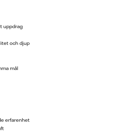
itt uppdrag
itet och djup
amma mål
de erfarenhet
ft