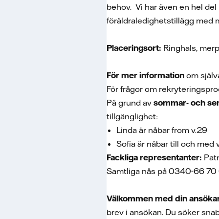
behov. Vi har även en hel de
föräldraledighetstillägg med 
Placeringsort:
Ringhals, merp
För mer information
om själv
För frågor om rekryteringsp
På grund av
sommar- och se
tillgänglighet:
Linda är nåbar from v.29
Sofia är nåbar till och med 
Fackliga representanter:
Pat
Samtliga nås på 0340-66 70
V
älkommen med din ans
öka
brev i ansökan. Du söker snab