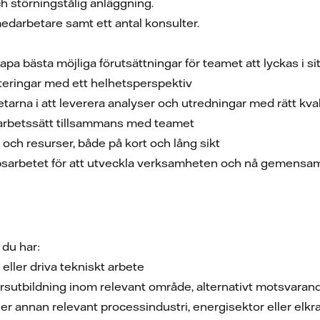
 och störningstålig anläggning.
edarbetare samt ett antal konsulter.
kapa bästa möjliga förutsättningar för teamet att lyckas i s
iteringar med ett helhetsperspektiv
arna i att leverera analyser och utredningar med rätt kval
 arbetssätt tillsammans med teamet
och resurser, både på kort och lång sikt
uppsarbetet för att utveckla verksamheten och nå gemens
t du har:
eller driva tekniskt arbete
jörsutbildning inom relevant område, alternativt motsvaran
ler annan relevant processindustri, energisektor eller elkra