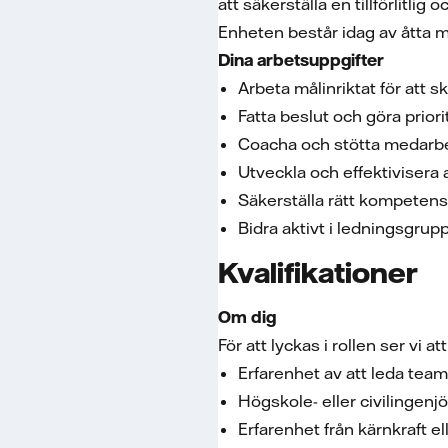
att säkerställa en tillförlitlig
Enheten består idag av åtta m
Dina arbetsuppgifter
Arbeta målinriktat för att s
Fatta beslut och göra prior
Coacha och stötta medarbet
Utveckla och effektivisera
Säkerställa rätt kompetens 
Bidra aktivt i ledningsgr
Kvalifikationer
Om dig
För att lyckas i rollen ser vi at
Erfarenhet av att leda team 
Högskole- eller civilingen
Erfarenhet från kärnkraft el