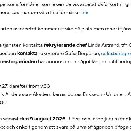
l personalförmåner som exempelvis arbetstidsförkortning, 
mera. Läs mer om våra fina förmåner
här
arten av arbetet kommer att ske på plats men resor i tjä
a tjänsten kontakta
rekryterande chef
Linda Åstrand, tfn
rocessen
kontakta
rekryterare Sofia Berggren,
sofia.berggr
mesterperioden
har annonsen en något längre publicerin
v.27, därefter from v.33
rik Andersson- Akademikerna, Jonas Eriksson - Unionen, A
 00.
n senast den 9 augusti 2026.
Urval och intervjuer sker e
bt och enkelt genom att svara på urvalsfrågor och bifoga d