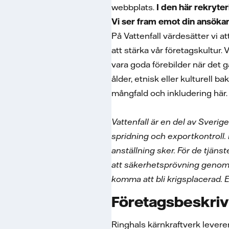
webbplats.
I den h
är rekryter
Vi ser fram emot din ansöka
På Vattenfall värdesätter vi a
att stärka vår företagskultur. 
vara goda förebilder när det g
ålder, etnisk eller kulturell b
mångfald och inkludering hä
Vattenfall är en del av Sveri
spridning och exportkontroll.
anställning sker. För de tjäns
att säkerhetsprövning genom
komma att bli krigsplacerad. E
Företagsbeskriv
Ringhals kärnkraftverk leverera