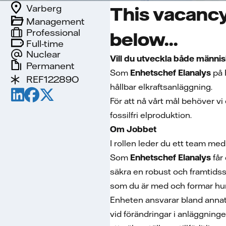
Varberg
This vacancy
Management
Professional
below...
Full-time
Nuclear
Vill du utveckla både männis
Permanent
Som
Enhetschef Elanalys
på 
REF12289O
hållbar elkraftsanläggning.
För att nå vårt mål behöver v
fossilfri elproduktion.
Om Jobbet
I rollen leder du ett team med
Som
Enhetschef Elanalys
får
säkra en robust och framtidss
som du är med och formar hur 
Enheten ansvarar bland annat 
vid förändringar i anläggning