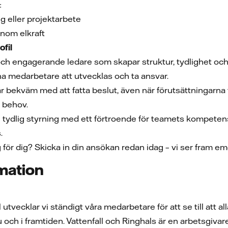
:
g eller projektarbete
inom elkraft
fil
och engagerande ledare som skapar struktur, tydlighet och 
a medarbetare att utvecklas och ta ansvar.
r bekväm med att fatta beslut, även när förutsättningarna 
 behov.
du tydlig styrning med ett förtroende för teamets kompete
.
för dig? Skicka in din ansökan redan idag – vi ser fram emo
rmation
 utvecklar vi ständigt våra medarbetare för att se till att al
ch i framtiden. Vattenfall och Ringhals är en arbetsgiva