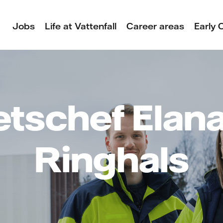
Jobs
Life at Vattenfall
Career areas
Early 
tschef Elana
Ringhals