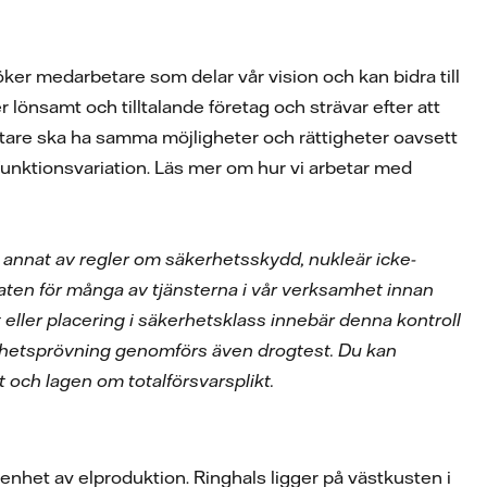
öker medarbetare som delar vår vision och kan bidra till
r lönsamt och tilltalande företag och strävar efter att
rbetare ska ha samma möjligheter och rättigheter oavsett
er funktionsvariation. Läs mer om hur vi arbetar med
d annat av regler om säkerhetsskydd, nukleär icke-
aten för många av tjänsterna i vår verksamhet innan
 eller placering i säkerhetsklass innebär denna kontroll
rhetsprövning genomförs även drogtest. Du kan
t och lagen om totalförsvarsplikt.
farenhet av elproduktion. Ringhals ligger på västkusten i