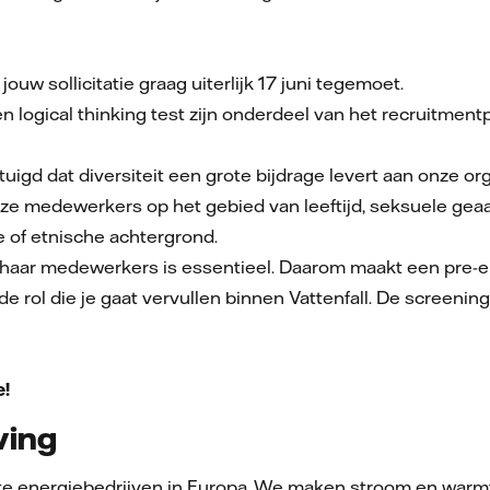
jouw sollicitatie graag uiterlijk 17 juni tegemoet.
n logical thinking test zijn onderdeel van het recruitment
vertuigd dat diversiteit een grote bijdrage levert aan onze 
e medewerkers op het gebied van leeftijd, seksuele geaard
e of etnische achtergrond.
en haar medewerkers is essentieel. Daarom maakt een pre-
e rol die je gaat vervullen binnen Vattenfall. De screenin
e!
ving
tste energiebedrijven in Europa. We maken stroom en warm