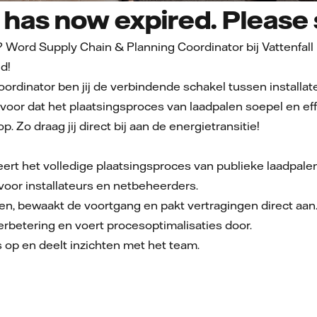
has now expired. Please s
? Word Supply Chain & Planning Coordinator bij Vattenfal
d!
oordinator ben jij de verbindende schakel tussen install
ervoor dat het plaatsingsproces van laadpalen soepel en effi
. Zo draag jij direct bij aan de energietransitie!
eert het volledige plaatsingsproces van publieke laadpalen
oor installateurs en netbeheerders.
gen, bewaakt de voortgang en pakt vertragingen direct aan
erbetering en voert procesoptimalisaties door.
s op en deelt inzichten met het team.