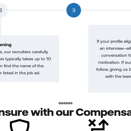
2
3
If your profile ali
ening
an interview—eit
, our recruiters carefully
conversation f
is typically takes up to 10
motivation. If s
n find the name of the
follow, giving us 
 listed in the job ad.
with the tea
nsure with our Compensa