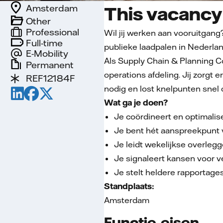
Amsterdam
This vacancy 
Other
Professional
Wil jij werken aan vooruitgang
Full-time
publieke laadpalen in Nederlan
E-Mobility
Als Supply Chain & Planning C
Permanent
operations afdeling. Jij zorgt 
REF12184F
nodig en lost knelpunten snel op
Wat ga je doen?
Je coördineert en optimalis
Je bent hét aanspreekpunt v
Je leidt wekelijkse overleg
Je signaleert kansen voor v
Je stelt heldere rapportage
Standplaats:
Amsterdam
Functie-eisen