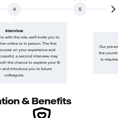
4
5
Interview
gns with the role, we’ll invite you to
her online or in person. The first
Our pre-e
ocuses on your experience and
the country
uccessful, a second interview may
is require
both the chance to explore your fit
m and introduce you to future
colleagues.
tion & Benefits