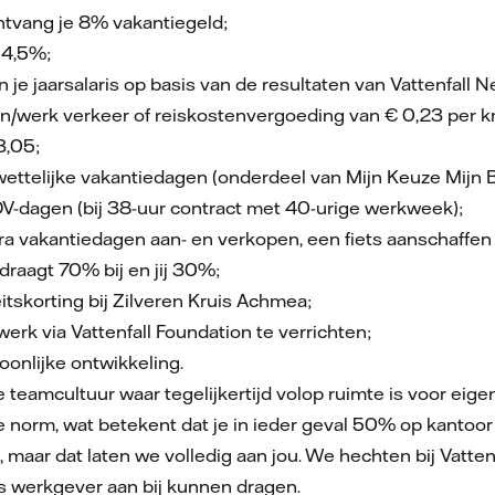
ontvang je 8% vakantiegeld;
 4,5%;
 je jaarsalaris op basis van de resultaten van Vattenfall 
n/werk verkeer of reiskostenvergoeding van € 0,23 per k
3,05;
ettelijke vakantiedagen (onderdeel van Mijn Keuze Mijn 
ADV-dagen (bij 38-uur contract met 40-urige werkweek);
a vakantiedagen aan- en verkopen, een fiets aanschaffen o
 draagt 70% bij en jij 30%;
itskorting bij Zilveren Kruis Achmea;
werk via Vattenfall Foundation te verrichten;
onlijke ontwikkeling.
 teamcultuur waar tegelijkertijd volop ruimte is voor eigen i
e norm, wat betekent dat je in ieder geval 50% op kantoo
, maar dat laten we volledig aan jou. We hechten bij Vatte
 als werkgever aan bij kunnen dragen.