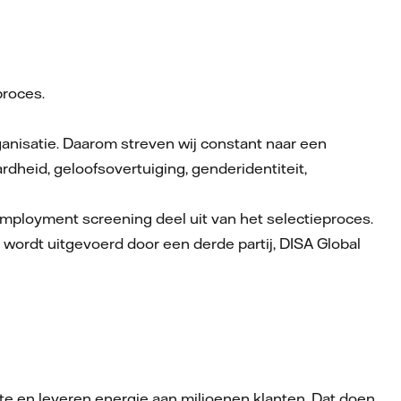
proces.
organisatie. Daarom streven wij constant naar een
heid, geloofsovertuiging, genderidentiteit,
employment screening deel uit van het selectieproces.
g wordt uitgevoerd door een derde partij, DISA Global
te en leveren energie aan miljoenen klanten. Dat doen