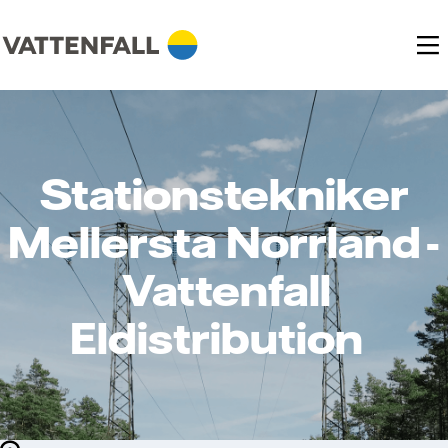
Stationstekniker
Mellersta Norrland -
Vattenfall
Eldistribution