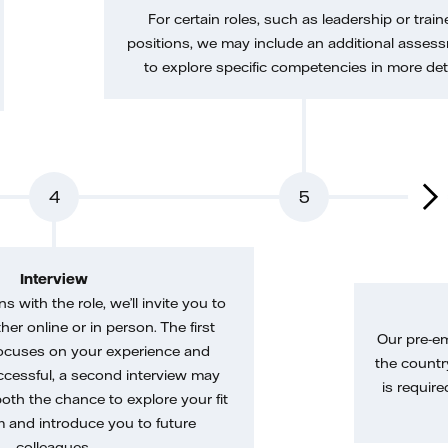
For certain roles, such as leadership or train
positions, we may include an additional asses
to explore specific competencies in more deta
4
5
Interview
gns with the role, we’ll invite you to
her online or in person. The first
Our pre-e
ocuses on your experience and
the country
uccessful, a second interview may
is require
both the chance to explore your fit
m and introduce you to future
colleagues.