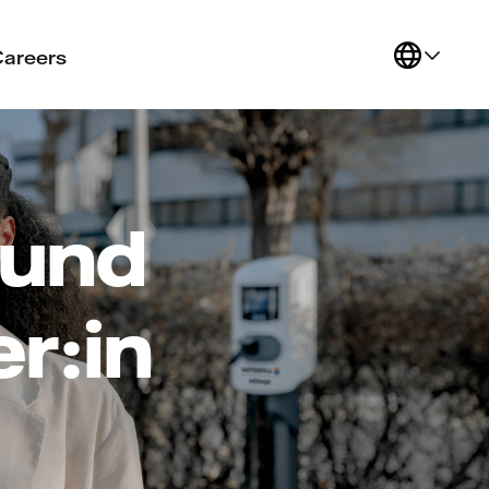
Careers
 und
r:in