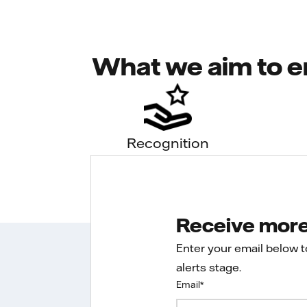
What we aim to e
Recognition
Receive more 
Enter your email below 
alerts stage.
Email
*