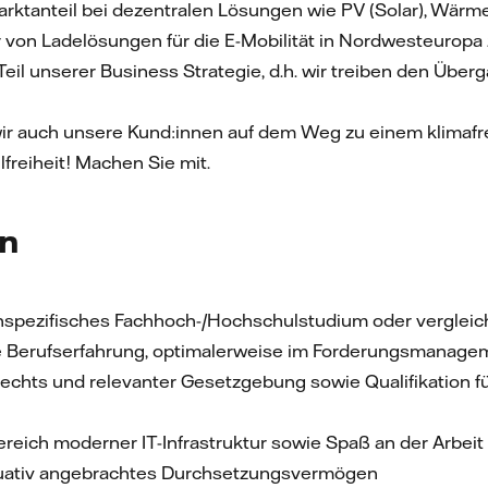
rktanteil bei dezentralen Lösungen wie PV (Solar), Wär
r von Ladelösungen für die E-Mobilität in Nordwesteuropa 
 Teil unserer Business Strategie, d.h. wir treiben den Üb
ir auch unsere Kund:innen auf dem Weg zu einem klimafr
lfreiheit! Machen Sie mit.
en
spezifisches Fachhoch-/Hochschulstudium oder vergleic
e Berufserfahrung, optimalerweise im Forderungsmanage
echts und relevanter Gesetzgebung sowie Qualifikation f
reich moderner IT-Infrastruktur sowie Spaß an der Arbeit
tuativ angebrachtes Durchsetzungsvermögen