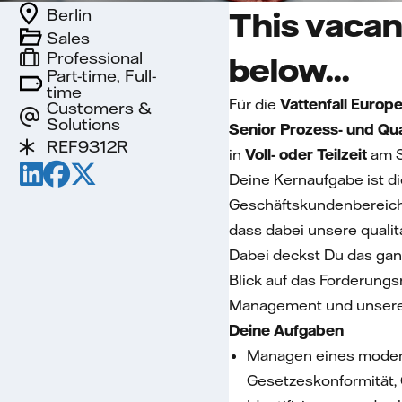
Berlin
This vacan
Sales
Professional
below...
Part-time, Full-
time
Für die
Vattenfall Euro
Customers &
Solutions
Senior Prozess- und Q
REF9312R
in
Voll- oder Teilzeit
am 
Deine Kernaufgabe ist 
Geschäftskundenbereich. 
dass dabei unsere quali
Dabei deckst Du das gan
Blick auf das Forderung
Management und unseren
Deine Aufgaben
Managen eines modern
Gesetzeskonformität, Q