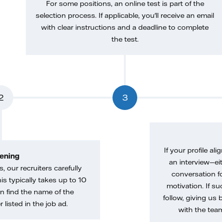
For some positions, an online test is part of the
selection process. If applicable, you'll receive an email
with clear instructions and a deadline to complete
the test.
2
3
If your profile ali
ening
an interview—eit
, our recruiters carefully
conversation f
is typically takes up to 10
motivation. If s
n find the name of the
follow, giving us 
 listed in the job ad.
with the tea