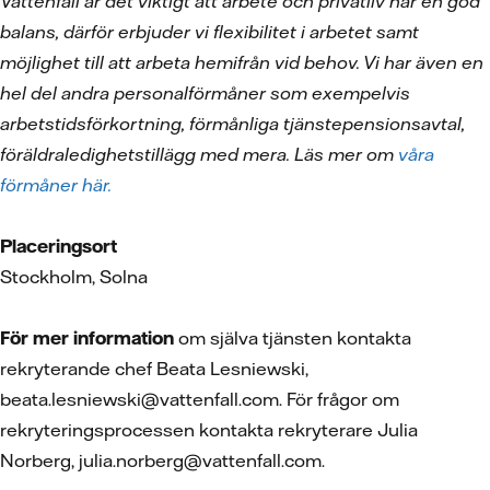
Vattenfall är det viktigt att arbete och privatliv har en god
balans, därför erbjuder vi flexibilitet i arbetet samt
möjlighet till att arbeta hemifrån vid behov. Vi har även en
hel del andra personalförmåner som exempelvis
arbetstidsförkortning, förmånliga tjänstepensionsavtal,
föräldraledighetstillägg med mera. Läs mer om
våra
förmåner här.
Placeringsort
Stockholm, Solna
För mer information
om själva tjänsten kontakta
rekryterande chef Beata Lesniewski,
beata.lesniewski@vattenfall.com. För frågor om
rekryteringsprocessen kontakta rekryterare Julia
Norberg, julia.norberg@vattenfall.com.