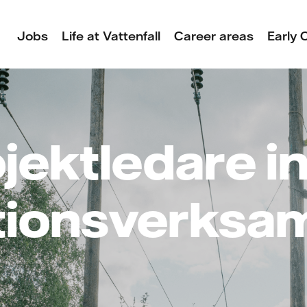
Jobs
Life at Vattenfall
Career areas
Early 
jektledare 
tionsverksa