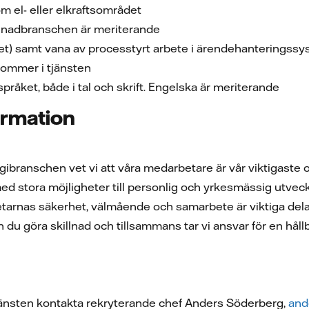
m el- eller elkraftsområdet
renadbranschen är meriterande
tet) samt vana av processtyrt arbete i ärendehanteringss
ekommer i tjänsten
råket, både i tal och skrift. Engelska är meriterande
ormation
rgibranschen vet vi att våra medarbetare är vår viktigaste o
d stora möjligheter till personlig och yrkesmässig utveck
tarnas säkerhet, välmående och samarbete är viktiga dela
 du göra skillnad och tillsammans tar vi ansvar för en hållb
änsten kontakta rekryterande chef Anders Söderberg,
and