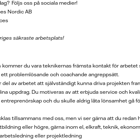
rdag? Följs oss på sociala medier!
vices Nordic AB
vices
iges säkraste arbetsplats!
kommer du vara teknikernas främsta kontakt för arbetet so
ar ett problemlösande och coachande angreppsätt.
 del av arbetet att självständigt kunna driva projekten fra
ina uppdrag. Du motiveras av att erbjuda service och kval
 entreprenörskap och du skulle aldrig låta lönsamhet gå 
cklas tillsammans med oss, men vi ser gärna att du redan 
bildning eller högre, gärna inom el, elkraft, teknik, ekon
 arbetsledning eller projektledning