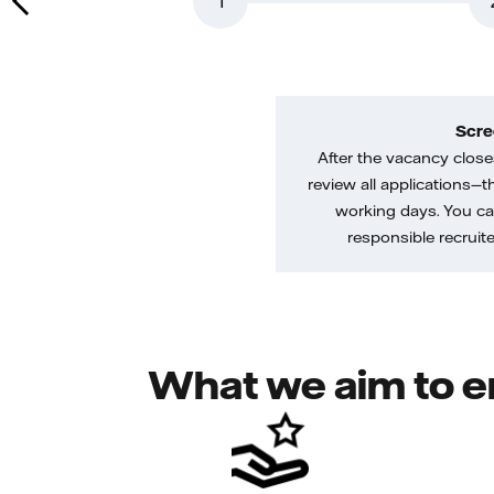
1
Scre
After the vacancy closes
review all applications—th
working days. You ca
responsible recruiter
What we aim to e