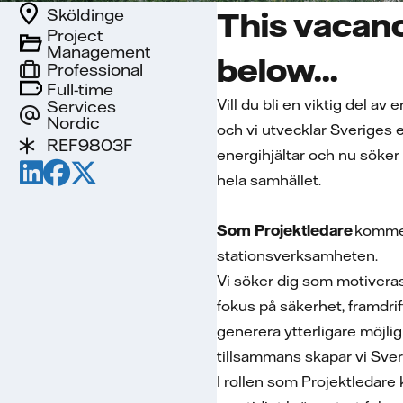
Sköldinge
This vacanc
Project
Management
below...
Professional
Full-time
Vill du bli en viktig del 
Services
Nordic
och vi utvecklar Sveriges e
REF9803F
energihjältar och nu söker v
hela samhället.
Som Projektledare
kommer 
stationsverksamheten.
Vi söker dig som motiveras 
fokus på säkerhet, framdri
generera ytterligare möjli
tillsammans skapar vi Sve
I rollen som Projektledare