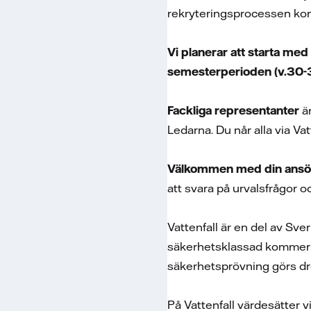
rekryteringsprocessen kon
Vi planerar att starta med
semesterperioden (v.30-32
Fackliga representanter
är
Ledarna. Du når alla via Va
Välkommen med din ansök
att svara på urvalsfrågor oc
Vattenfall är en del av Sve
säkerhetsklassad kommer s
säkerhetsprövning görs d
På Vattenfall värdesätter 