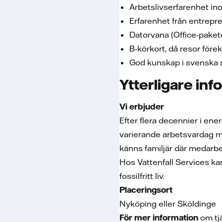
Arbetslivserfarenhet ino
Erfarenhet från entrep
Datorvana (Office-pake
B-körkort, då resor för
God kunskap i svenska sp
Ytterligare inf
Vi erbjuder
Efter flera decennier i ene
varierande arbetsvardag me
känns familjär där medarbe
Hos Vattenfall Services kan
fossilfritt liv.
Placeringsort
Nyköping eller Sköldinge
För mer information
om tj