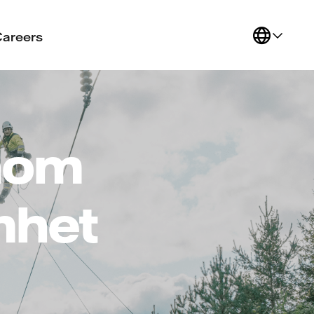
Careers
inom
mhet