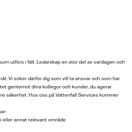
m utförs i fält. Ledarskap en stor del av vardagen och
måt. Vi söker därför dig som vill ta ansvar och som har
itet gentemot dina kollegor och kunder, du agerar
före säkerhet. Hos oss på Vattenfall Services kommer
har:
omi eller annat relevant område