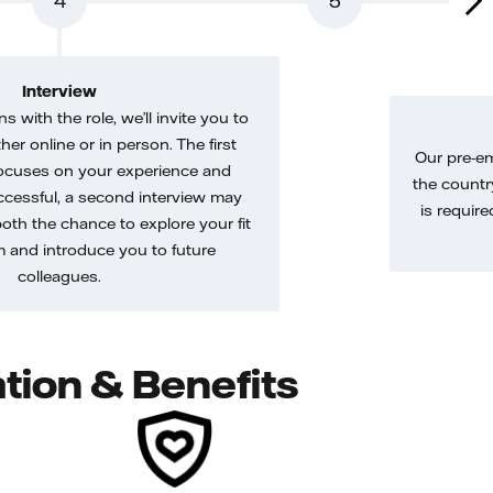
4
5
Interview
gns with the role, we’ll invite you to
her online or in person. The first
Our pre-e
ocuses on your experience and
the country
uccessful, a second interview may
is require
both the chance to explore your fit
m and introduce you to future
colleagues.
tion & Benefits