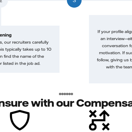
2
3
If your profile ali
ening
an interview—eit
, our recruiters carefully
conversation f
is typically takes up to 10
motivation. If s
n find the name of the
follow, giving us 
 listed in the job ad.
with the tea
nsure with our Compensa