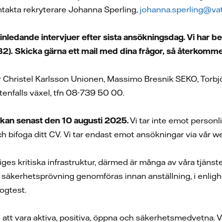
takta rekryterare Johanna Sperling,
johanna.sperling@vat
 inledande intervjuer efter sista ansökningsdag. Vi har b
). Skicka gärna ett mail med dina frågor, så återkommer 
 Christel Karlsson Unionen, Massimo Bresnik SEKO, Torb
ttenfalls växel, tfn 08-739 50 00.
an senast den 10 augusti 2025.
Vi tar inte emot person
h bifoga ditt CV.
Vi tar endast emot ansökningar via vår w
riges kritiska infrastruktur, därmed är många av våra tjäns
äkerhetsprövning genomföras innan anställning, i enlig
rogtest.
vi att vara aktiva, positiva, öppna och säkerhetsmedvetna.