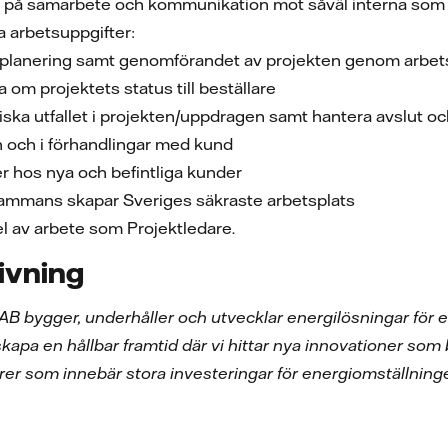
us på samarbete och kommunikation mot såväl interna som
a arbetsuppgifter:
g planering samt genomförandet av projekten genom arbe
 om projektets status till beställare
ska utfallet i projekten/uppdragen samt hantera avslut o
och i förhandlingar med kund
ärer hos nya och befintliga kunder
 tillsammans skapar Sveriges säkraste arbetsplats
el av arbete som Projektledare.
ivning
 AB bygger, underhåller och utvecklar energilösningar för e
skapa en hållbar framtid där vi hittar nya innovationer som b
rer som innebär stora investeringar för energiomställning