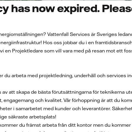
y has now expired. Please
av energiomställningen? Vattenfall Services är Sveriges le
nergiinfrastruktur! Hos oss jobbar du i en framtidsbransch 
i en Projektledare som vill vara med på resan mot ett fossil
du arbeta med projektledning, underhåll och services inom
av att skapa de bästa förutsättningarna för teknikerna ute 
ft, engagemang och kvalitet. Vår förhoppning är att du kom
gheter i samarbetet med kunder och leverantörer. Säkerhet
rige säkraste arbetsplats!
 kommer du främst arbeta från ditt kontor men du kommer ä