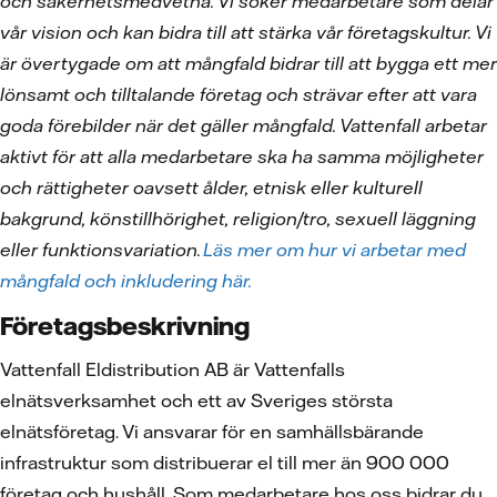
och säkerhetsmedvetna. Vi söker medarbetare som delar
vår vision och kan bidra till att stärka vår företagskultur. Vi
är övertygade om att mångfald bidrar till att bygga ett mer
lönsamt och tilltalande företag och strävar efter att vara
goda förebilder när det gäller mångfald. Vattenfall arbetar
aktivt för att alla medarbetare ska ha samma möjligheter
och rättigheter oavsett ålder, etnisk eller kulturell
bakgrund, könstillhörighet, religion/tro, sexuell läggning
eller funktionsvariation.
Läs mer om hur vi arbetar med
mångfald och inkludering här.
Företagsbeskrivning
Vattenfall Eldistribution AB är Vattenfalls
elnätsverksamhet och ett av Sveriges största
elnätsföretag. Vi ansvarar för en samhällsbärande
infrastruktur som distribuerar el till mer än 900 000
företag och hushåll. Som medarbetare hos oss bidrar du