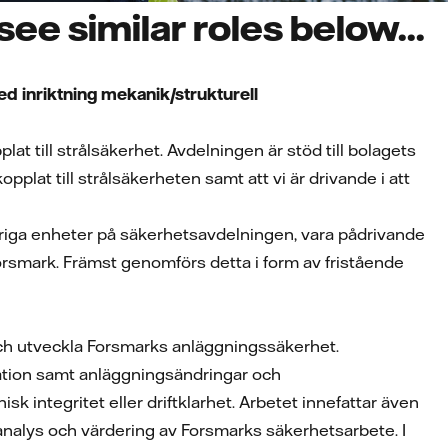
ee similar roles below...
 inriktning mekanik/strukturell
 till strålsäkerhet. Avdelningen är stöd till bolagets
pplat till strålsäkerheten samt att vi är drivande i att
vriga enheter på säkerhetsavdelningen, vara pådrivande
orsmark. Främst genomförs detta i form av fristående
 och utveckla Forsmarks anläggningssäkerhet.
ation samt anläggningsändringar och
 integritet eller driftklarhet. Arbetet innefattar även
alys och värdering av Forsmarks säkerhetsarbete. I