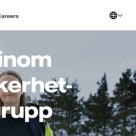
Careers
 inom
kerhet-
grupp