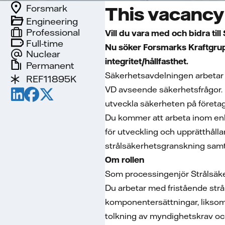
Forsmark
This vacancy 
Engineering
Professional
Vill du vara med och bidra till
Full-time
Nu söker Forsmarks Kraftgrup
Nuclear
integritet/hållfasthet.
Permanent
Säkerhetsavdelningen arbetar m
REF11895K
VD avseende säkerhetsfrågor. Mål
utveckla säkerheten på företag
Du kommer att arbeta inom enh
för utveckling och upprätthåll
strålsäkerhetsgranskning samt
Om rollen
Som processingenjör Strålsäke
Du arbetar med fristående str
komponentersättningar, liksom ä
tolkning av myndighetskrav oc