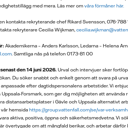
aledighetstillägg med mera. Läs mer om
våra förmåner här.
en kontakta rekryterande chef Rikard Svensson, 076-788 1
akta rekryterare Cecilia Wijkman,
cecilia.wijkman@vatten
r:
Akademikerna – Anders Karlsson, Ledarna – Helena Arn
l.com
. Samtliga nås på telefon 0173-81 00
senast den 14 juni 2026.
Urval och intervjuer sker fortlöp
sökan. Du söker snabbt och enkelt genom att svara på urval
är anpassade efter dagtidspersonalens arbetstider. Vi erbj
Uppsala-Forsmark, som ger dig möjligheten att använda res
a distansarbetsplatser i Gävle och Uppsala alternativt arb
 vår hemsida
https://group.vattenfall.com/se/var-verksam
t vara aktiva, positiva, öppna och säkerhetsmedvetna. Vi sö
Vi är övertygade om att mångfald berikar, och arbetar därför