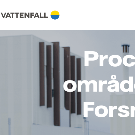
Proc
område
Fors