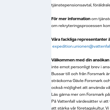
tjänstepensionsavtal, föräldr
För mer information
om tjänst
om rekryteringsprocessen kont
Våra fackliga representanter ä
expedition.unionen@vattenfal
Välkommen med din ansökan
inte emot personligt brev i an
Bussar till och från Forsmark 
sträckorna Gävle-Forsmark och 
också möjlighet att använda vår
Läs gärna mer om Forsmark på
På Vattenfall värdesätter vi at
att stärka vår företagskultur. 