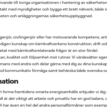
givande till övriga organisationen i hantering av säkerhet
akt med myndigheter och bygga ett brett nätverk, både in
heten och anläggningarnas säkerhetsuppbyggnad.
genjör, civilingenjör eller har motsvarande kompetens, an
edigen kunskap om kärnkraftverkens konstruktion, drift o
betat med kärnkraftsrelaterade frågor är en stor fördel.
kan, kvalitet och följsamhet mot rutiner. Vi värdesätter eg
ammans med andra och delar gärna med dig av dina kunskaper 
god kommunikativ förmåga samt behärska både svenska och 
mation
ch forma framtidens smarta energisamhälle erbjuder vi d
l är det viktigt att arbete och privatliv har en god balans, dä
 Vi har även en hel del andra personalförmåner som exempe