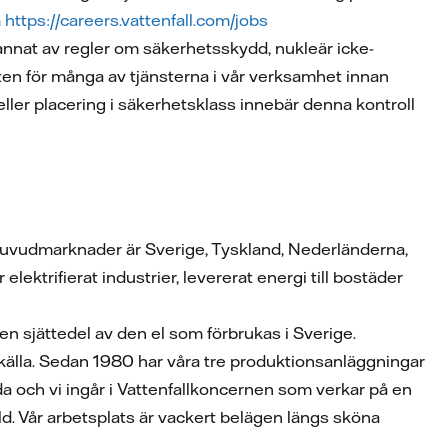
a
https://careers.vattenfall.com/jobs
 annat av regler om säkerhetsskydd, nukleär icke-
ten för många av tjänsterna i vår verksamhet innan
eller placering i säkerhetsklass innebär denna kontroll
a huvudmarknader är Sverige, Tyskland, Nederländerna,
ektrifierat industrier, levererat energi till bostäder
en sjättedel av den el som förbrukas i Sverige.
tkälla. Sedan 1980 har våra tre produktionsanläggningar
lda och vi ingår i Vattenfallkoncernen som verkar på en
ld. Vår arbetsplats är vackert belägen längs sköna