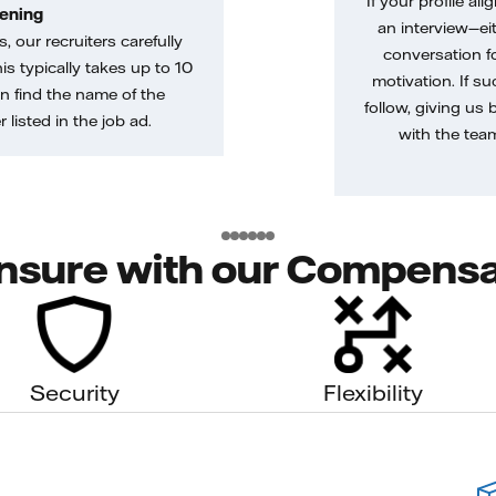
If your profile ali
ening
an interview—eit
, our recruiters carefully
conversation f
is typically takes up to 10
motivation. If s
n find the name of the
follow, giving us 
 listed in the job ad.
with the tea
nsure with our Compensa
Security
Flexibility