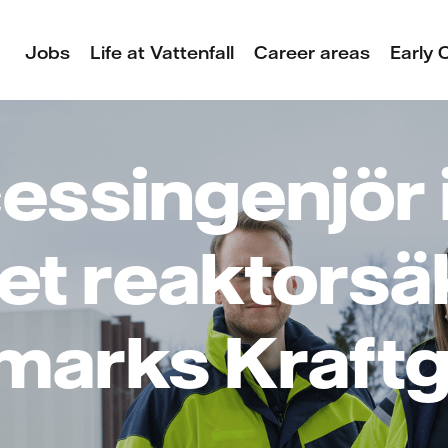
Jobs
Life at Vattenfall
Career areas
Early 
essingenjör
t reaktorsä
marks Kraft