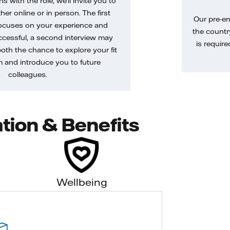
gns with the role, we’ll invite you to
her online or in person. The first
Our pre-e
ocuses on your experience and
the country
uccessful, a second interview may
is require
both the chance to explore your fit
m and introduce you to future
colleagues.
tion & Benefits
Wellbeing