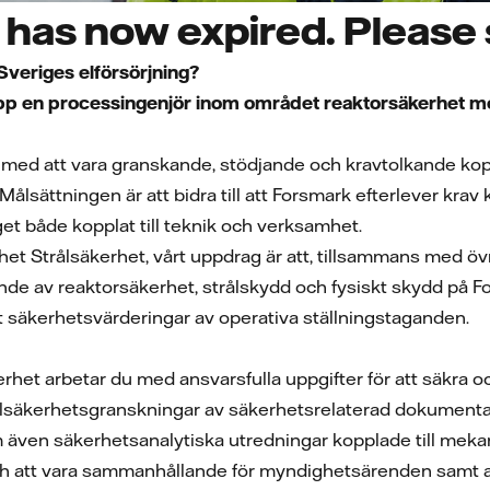
has now expired. Please s
 Sveriges elförsörjning?
p en processingenjör inom området reaktorsäkerhet med
ed att vara granskande, stödjande och kravtolkande kopplat
sättningen är att bidra till att Forsmark efterlever krav ko
et både kopplat till teknik och verksamhet.
et Strålsäkerhet, vårt uppdrag är att, tillsammans med ö
ande av reaktorsäkerhet, strålskydd och fysiskt skydd på F
 säkerhetsvärderingar av operativa ställningstaganden.
rhet arbetar du med ansvarsfulla uppgifter för att säkra
ålsäkerhetsgranskningar av säkerhetsrelaterad dokument
ven säkerhetsanalytiska utredningar kopplade till mekanisk
h att vara sammanhållande för myndighetsärenden samt an