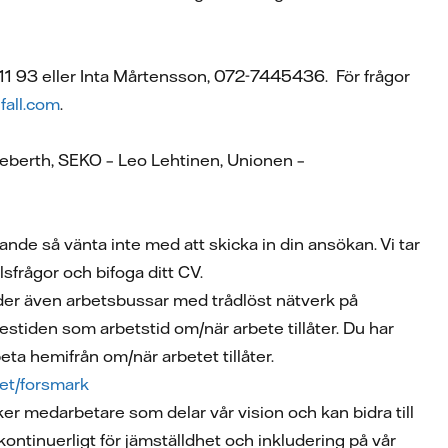
1 93 eller Inta Mårtensson, 072-7445436. För frågor
fall.com
.
eberth, SEKO – Leo Lehtinen, Unionen –
ande så vänta inte med att skicka in din ansökan. Vi tar
sfrågor och bifoga ditt CV.
uder även arbetsbussar med trådlöst nätverk på
tiden som arbetstid om/när arbete tillåter. Du har
eta hemifrån om/när arbetet tillåter.
het/forsmark
ker medarbetare som delar vår vision och kan bidra till
 kontinuerligt för jämställdhet och inkludering på vår