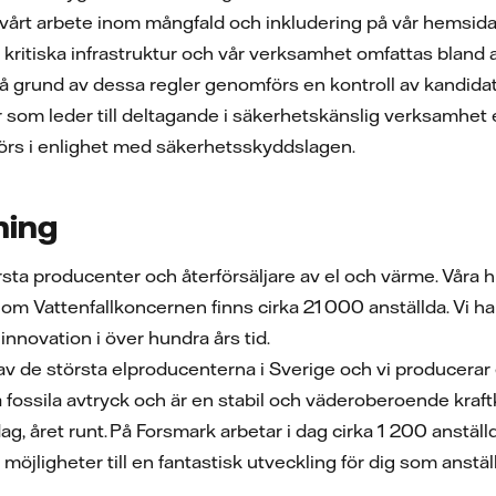
 vårt arbete inom mångfald och inkludering på vår hemsid
s kritiska infrastruktur och vår verksamhet omfattas bland
På grund av dessa regler genomförs en kontroll av kandida
er som leder till deltagande i säkerhetskänslig verksamhet 
örs i enlighet med säkerhetsskyddslagen.
ning
örsta producenter och återförsäljare av el och värme. Vår
 Vattenfallkoncernen finns cirka 21 000 anställda. Vi har el
innovation i över hundra års tid.
av de största elproducenterna i Sverige och vi producerar 
 fossila avtryck och är en stabil och väderoberoende kraf
dag, året runt. På Forsmark arbetar i dag cirka 1 200 anstäl
jligheter till en fantastisk utveckling för dig som anstäl