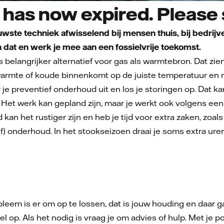
has now expired. Please s
euwste techniek afwisselend bij mensen thuis, bij bedrij
n dat en werk je mee aan een fossielvrije toekomst.
elangrijker alternatief voor gas als warmtebron. Dat zien 
e warmte of koude binnenkomt op de juiste temperatuur en
 preventief onderhoud uit en los je storingen op. Dat kan b
. Het werk kan gepland zijn, maar je werkt ook volgens een
d kan het rustiger zijn en heb je tijd voor extra zaken, z
ef) onderhoud. In het stookseizoen draai je soms extra uren
eem is er om op te lossen, dat is jouw houding en daar g
l op. Als het nodig is vraag je om advies of hulp. Met je po