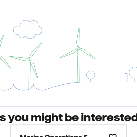
bs you might be interested
Marine Operations &