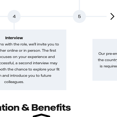
4
5
Interview
gns with the role, we’ll invite you to
her online or in person. The first
Our pre-e
ocuses on your experience and
the country
uccessful, a second interview may
is require
both the chance to explore your fit
m and introduce you to future
colleagues.
tion & Benefits