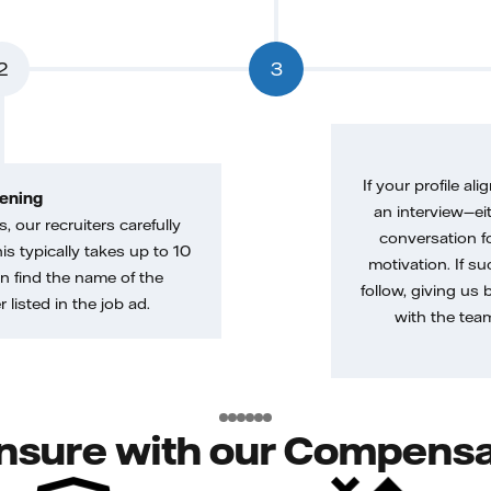
2
3
If your profile ali
ening
an interview—eit
, our recruiters carefully
conversation f
is typically takes up to 10
motivation. If s
n find the name of the
follow, giving us 
 listed in the job ad.
with the tea
nsure with our Compensa