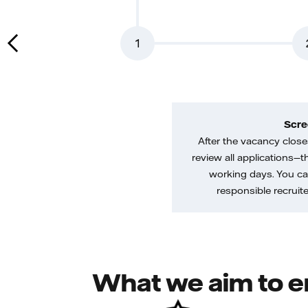
1
Scre
After the vacancy closes
review all applications—th
working days. You ca
responsible recruiter
What we aim to e