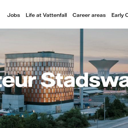
Jobs
Life at Vattenfall
Career areas
Early 
eur Stadsw