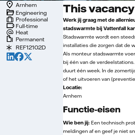
Arnhem
This vacancy 
Engineering
Professional
Werk jij graag met de allerni
Full-time
stadswarmte bij Vattenfall ka
Heat
Stadswarmte wordt een steeds b
Permanent
installaties die zorgen dat d
REF12102D
Als monteur stadswarmte voer je
bij één van de verdeelstations
duurt één week. In de zomertij
of het uitvoeren van (preventi
Locatie:
Arnhem
Functie-eisen
Wie ben jij:
Een technisch probl
meldingen af en geef je niet sne