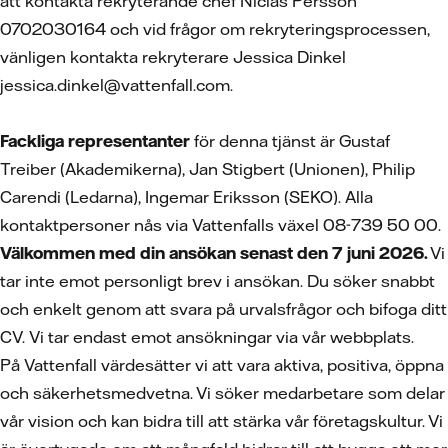
att kontakta rekryterande chef Niclas Persson
0702030164 och vid frågor om rekryteringsprocessen,
vänligen kontakta rekryterare Jessica Dinkel
jessica.dinkel@vattenfall.com.
Fackliga representanter
för denna tjänst är Gustaf
Treiber (Akademikerna), Jan Stigbert (Unionen), Philip
Carendi (Ledarna), Ingemar Eriksson (SEKO). Alla
kontaktpersoner nås via Vattenfalls växel 08-739 50 00.
Välkommen med din ansökan senast den 7 juni 2026.
Vi
tar inte emot personligt brev i ansökan. Du söker snabbt
och enkelt genom att svara på urvalsfrågor och bifoga ditt
CV.
Vi tar endast emot ansökningar via vår webbplats.
På Vattenfall värdesätter vi att vara aktiva, positiva, öppna
och säkerhetsmedvetna. Vi söker medarbetare som delar
vår vision och kan bidra till att stärka vår företagskultur. Vi