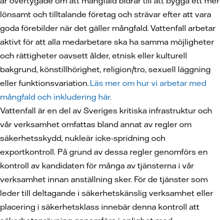
är övertygade om att mångfald bidrar till att bygga ett mer
lönsamt och tilltalande företag och strävar efter att vara
goda förebilder när det gäller mångfald. Vattenfall arbetar
aktivt för att alla medarbetare ska ha samma möjligheter
och rättigheter oavsett ålder, etnisk eller kulturell
bakgrund, könstillhörighet, religion/tro, sexuell läggning
eller funktionsvariation.
Läs mer om hur vi arbetar med
mångfald och inkludering här.
Vattenfall är en del av Sveriges kritiska infrastruktur och
vår verksamhet omfattas bland annat av regler om
säkerhetsskydd, nukleär icke-spridning och
exportkontroll. På grund av dessa regler genomförs en
kontroll av kandidaten för många av tjänsterna i vår
verksamhet innan anställning sker. För de tjänster som
leder till deltagande i säkerhetskänslig verksamhet eller
placering i säkerhetsklass innebär denna kontroll att