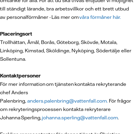
omtanke för alla. För att du ska trivas erbjuder vi möjlighet
till ständigt lärande, bra arbetsvillkor och ett brett utbud
av personalförmåner - Läs mer om
våra förmåner här.
Placeringsort
Trollhättan, Åmål, Borås, Göteborg, Skövde, Motala,
Linköping, Kimstad, Sköldinge, Nyköping, Södertälje eller
Sollentuna.
Kontaktpersoner
För mer information om tjänsten kontakta rekryterande
chef Anders
Palenbring,
anders.palenbring@vattenfall.com.
För frågor
om rekryteringsprocessen kontakta rekryterare
Johanna Sperling,
johanna.sperling@vattenfall.com
.