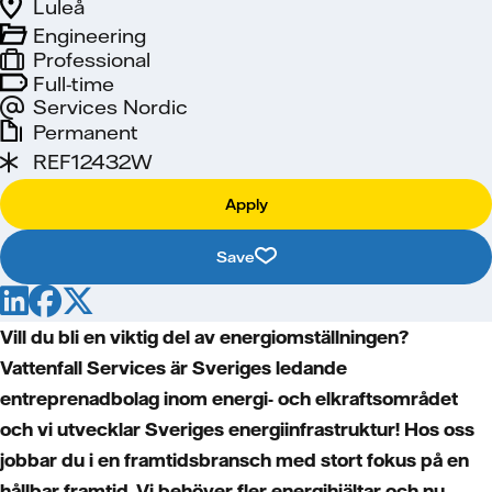
Luleå
Engineering
Professional
Full-time
Services Nordic
Permanent
REF12432W
Apply
Save
Vill du bli en viktig del av energiomställningen?
Vattenfall Services är Sveriges ledande
entreprenadbolag inom energi- och elkraftsområdet
och vi utvecklar Sveriges energiinfrastruktur! Hos oss
jobbar du i en framtidsbransch med stort fokus på en
hållbar framtid. Vi behöver fler energihjältar och nu