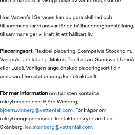
och samarbete är viktiga delar av vår företagskultur!
Hos Vattenfall Services kan du göra skillnad och
tillsammans tar vi ansvar för en hållbar energiomställning,
tillsammans ger vi kraft åt ett hållbart liv.
Placeringsort:
Flexibel placering. Exempelvis Stockholm,
Västerås, Jönköping, Malmö, Trollhättan, Sundsvall, Umeå
eller Luleå. Vänligen ange önskad placeringsort i din
ansökan. Hemstationering kan bli aktuellt.
För mer information
om tjänsten kontakta
rekryterande chef Björn Winberg,
bjoern.winberg@vattenfall.com
. För frågor om
rekryteringsprocessen kontakta rekryterare Lea
Skånberg,
lea.skanberg@vattenfall.com
.