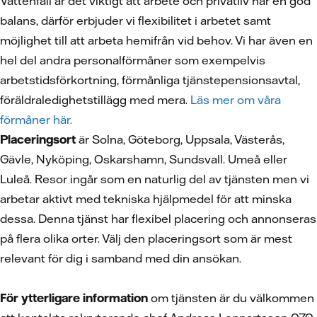
Vattenfall är det viktigt att arbete och privatliv har en god
balans, därför erbjuder vi flexibilitet i arbetet samt
möjlighet till att arbeta hemifrån vid behov. Vi har även en
hel del andra personalförmåner som exempelvis
arbetstidsförkortning, förmånliga tjänstepensionsavtal,
föräldraledighetstillägg med mera.
Läs mer om våra
förmåner här.
Placeringsort
är Solna, Göteborg, Uppsala, Västerås,
Gävle, Nyköping, Oskarshamn, Sundsvall. Umeå eller
Luleå. Resor ingår som en naturlig del av tjänsten men vi
arbetar aktivt med tekniska hjälpmedel för att minska
dessa. Denna tjänst har flexibel placering och annonseras
på flera olika orter. Välj den placeringsort som är mest
relevant för dig i samband med din ansökan.
För ytterligare information
om tjänsten är du välkommen