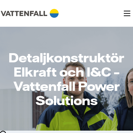
Detaljkonstruktör
Elkraft och I&C –
Vattenfall Power
Solutions