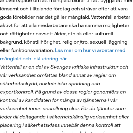
är övertygade om att mångfald bidrar till att bygga ett mer
lönsamt och tilltalande företag och strävar efter att vara
goda förebilder när det gäller mångfald. Vattenfall arbetar
aktivt för att alla medarbetare ska ha samma möjligheter
och rättigheter oavsett ålder, etnisk eller kulturell
bakgrund, könstillhörighet, religion/tro, sexuell läggning
eller funktionsvariation.
Läs mer om hur vi arbetar med
mångfald och inkludering här.
Vattenfall är en del av Sveriges kritiska infrastruktur och
vår verksamhet omfattas bland annat av regler om
säkerhetsskydd, nukleär icke-spridning och
exportkontroll. På grund av dessa regler genomförs en
kontroll av kandidaten för många av tjänsterna i vår
verksamhet innan anställning sker. För de tjänster som
leder till deltagande i säkerhetskänslig verksamhet eller
placering i säkerhetsklass innebär denna kontroll att