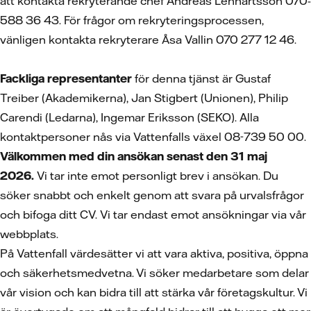
att kontakta rekryterande chef Andreas Lennartsson 070-
588 36 43. För frågor om rekryteringsprocessen,
vänligen kontakta rekryterare Åsa Vallin 070 277 12 46.
Fackliga representanter
för denna tjänst är Gustaf
Treiber (Akademikerna), Jan Stigbert (Unionen), Philip
Carendi (Ledarna), Ingemar Eriksson (SEKO). Alla
kontaktpersoner nås via Vattenfalls växel 08-739 50 00.
Välkommen med din ansökan senast den 31 maj
2026.
Vi tar inte emot personligt brev i ansökan. Du
söker snabbt och enkelt genom att svara på urvalsfrågor
och bifoga ditt CV.
Vi tar endast emot ansökningar via vår
webbplats.
På Vattenfall värdesätter vi att vara aktiva, positiva, öppna
och säkerhetsmedvetna. Vi söker medarbetare som delar
vår vision och kan bidra till att stärka vår företagskultur. Vi