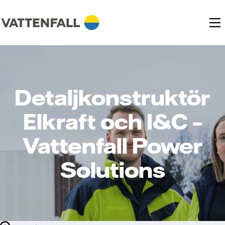
Detaljkonstruktör
Elkraft och I&C –
Vattenfall Power
Solutions