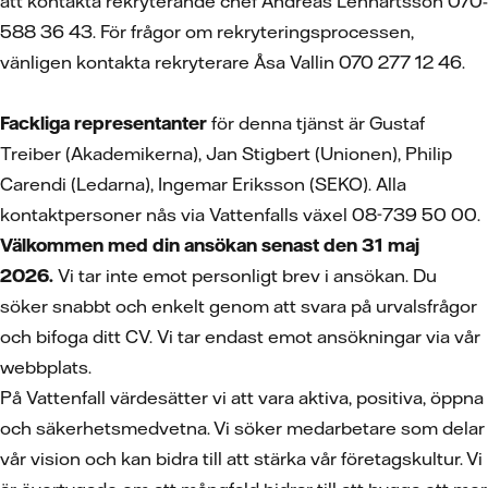
att kontakta rekryterande chef Andreas Lennartsson 070-
588 36 43. För frågor om rekryteringsprocessen,
vänligen kontakta rekryterare Åsa Vallin 070 277 12 46.
Fackliga representanter
för denna tjänst är Gustaf
Treiber (Akademikerna), Jan Stigbert (Unionen), Philip
Carendi (Ledarna), Ingemar Eriksson (SEKO). Alla
kontaktpersoner nås via Vattenfalls växel 08-739 50 00.
Välkommen med din ansökan senast den 31 maj
2026.
Vi tar inte emot personligt brev i ansökan. Du
söker snabbt och enkelt genom att svara på urvalsfrågor
och bifoga ditt CV.
Vi tar endast emot ansökningar via vår
webbplats.
På Vattenfall värdesätter vi att vara aktiva, positiva, öppna
och säkerhetsmedvetna. Vi söker medarbetare som delar
vår vision och kan bidra till att stärka vår företagskultur. Vi