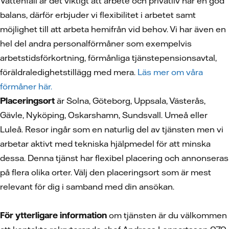
Vattenfall är det viktigt att arbete och privatliv har en god
balans, därför erbjuder vi flexibilitet i arbetet samt
möjlighet till att arbeta hemifrån vid behov. Vi har även en
hel del andra personalförmåner som exempelvis
arbetstidsförkortning, förmånliga tjänstepensionsavtal,
föräldraledighetstillägg med mera.
Läs mer om våra
förmåner här.
Placeringsort
är Solna, Göteborg, Uppsala, Västerås,
Gävle, Nyköping, Oskarshamn, Sundsvall. Umeå eller
Luleå. Resor ingår som en naturlig del av tjänsten men vi
arbetar aktivt med tekniska hjälpmedel för att minska
dessa. Denna tjänst har flexibel placering och annonseras
på flera olika orter. Välj den placeringsort som är mest
relevant för dig i samband med din ansökan.
För ytterligare information
om tjänsten är du välkommen