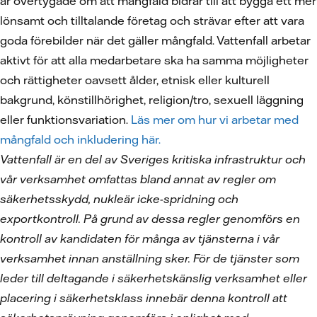
är övertygade om att mångfald bidrar till att bygga ett mer
lönsamt och tilltalande företag och strävar efter att vara
goda förebilder när det gäller mångfald. Vattenfall arbetar
aktivt för att alla medarbetare ska ha samma möjligheter
och rättigheter oavsett ålder, etnisk eller kulturell
bakgrund, könstillhörighet, religion/tro, sexuell läggning
eller funktionsvariation.
Läs mer om hur vi arbetar med
mångfald och inkludering här.
Vattenfall är en del av Sveriges kritiska infrastruktur och
vår verksamhet omfattas bland annat av regler om
säkerhetsskydd, nukleär icke-spridning och
exportkontroll. På grund av dessa regler genomförs en
kontroll av kandidaten för många av tjänsterna i vår
verksamhet innan anställning sker. För de tjänster som
leder till deltagande i säkerhetskänslig verksamhet eller
placering i säkerhetsklass innebär denna kontroll att