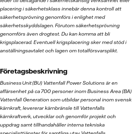
leder till deltagande i säkerhetskänslig verksamhet eller
placering i säkerhetsklass innebär denna kontroll att
säkerhetsprövning genomförs i enlighet med
säkerhetsskyddslagen. Förutom säkerhetsprövning
genomförs även drogtest. Du kan komma att bli
krigsplacerad. Eventuell krigsplacering sker med stöd i
anställningsavtalet och lagen om totalförsvarsplikt.
Företagsbeskrivning
Business
Unit
(BU) Vattenfall Power Solutions
är en
aff
ärsenhet p
å ca
700 personer inom Business Area (BA)
Vattenfall Generation som utbildar personal inom svensk
k
ärnkraft, levererar k
ärnbr
änsle till Vattenfalls
k
ärnkraftverk, utvecklar och genomf
ör projekt och
uppdrag samt tillhandah
åller interna tekniska
specialisttj
änster f
ör samtliga utav Vattenfalls