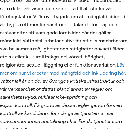
Öppna och Säkerhetsmedvetna. Vi söker medarbetare
som delar vår vision och kan bidra till att stärka vår
företagskultur. Vi är övertygade om att mångfald bidrar till
att bygga ett mer lönsamt och tilltalande företag och
strävar efter att vara goda förebilder när det gäller
mångfald. Vattenfall arbetar aktivt för att alla medarbetare
ska ha samma möjligheter och rättigheter oavsett ålder,
etnisk eller kulturell bakgrund, könstillhörighet,
religion/tro, sexuell läggning eller funktionsvariation.
Läs
mer om hur vi arbetar med mångfald och inkludering här.
Vattenfall är en del av Sveriges kritiska infrastruktur och
vår verksamhet omfattas bland annat av regler om
säkerhetsskydd, nukleär icke-spridning och
exportkontroll. På grund av dessa regler genomförs en
kontroll av kandidaten för många av tjänsterna i vår
verksamhet innan anställning sker. För de tjänster som