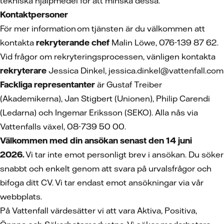
tekniska hjälpmedel för att minska dessa.
Kontaktpersoner
För mer information om tjänsten är du välkommen att
kontakta
rekryterande chef
Malin Löwe, 076-139 87 62.
Vid frågor om rekryteringsprocessen, vänligen kontakta
rekryterare
Jessica Dinkel, jessica.dinkel@vattenfall.com
Fackliga representanter
är Gustaf Treiber
(Akademikerna), Jan Stigbert (Unionen), Philip Carendi
(Ledarna) och Ingemar Eriksson (SEKO). Alla nås via
Vattenfalls växel, 08-739 50 00.
Välkommen med din ansökan senast den 14 juni
2026.
Vi tar inte emot personligt brev i ansökan. Du söker
snabbt och enkelt genom att svara på urvalsfrågor och
bifoga ditt CV. Vi tar endast emot ansökningar via vår
webbplats.
På Vattenfall värdesätter vi att vara Aktiva, Positiva,