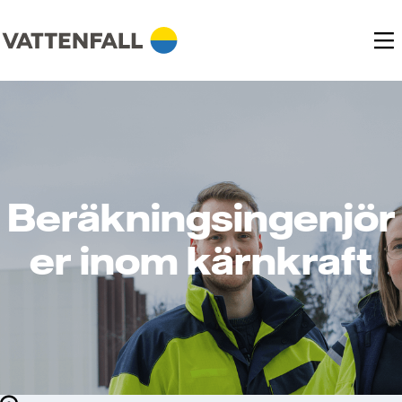
Beräkningsingenjör
er inom kärnkraft