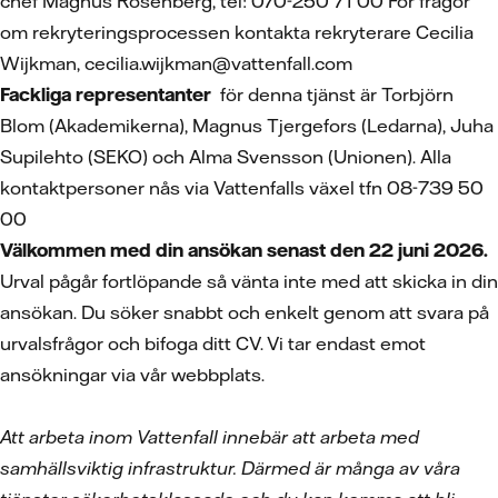
chef Magnus Rosenberg, tel: 070-250 71 00 För frågor
om rekryteringsprocessen kontakta rekryterare Cecilia
Wijkman, cecilia.wijkman@vattenfall.com
Fackliga representanter
för denna tjänst är Torbjörn
Blom (Akademikerna), Magnus Tjergefors (Ledarna), Juha
Supilehto (SEKO) och Alma Svensson (Unionen). Alla
kontaktpersoner nås via Vattenfalls växel tfn 08-739 50
00
Välkommen med din ansökan senast den 22 juni 2026.
Urval pågår fortlöpande så vänta inte med att skicka in din
ansökan. Du söker snabbt och enkelt genom att svara på
urvalsfrågor och bifoga ditt CV. Vi tar endast emot
ansökningar via vår webbplats.
Att arbeta inom Vattenfall innebär att arbeta med
samhällsviktig infrastruktur. Därmed är många av våra