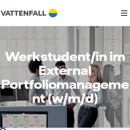
Werkstudent/in im
External
Portfoliomanageme
nt (w/m/d)