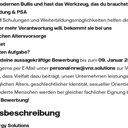
odernen Bullis und hast das Werkzeug, das du brauchst
eidung & PSA
!
Schulungen und Weiterbildungsmöglichkeiten helfen dir,
er
mehr Verantwortung will, bekommt sie bei uns
ichen Altersvorsorge
et
sten Aufgabe?
deine aussagekräftige Bewerbung
bis zum
09. Januar 
 gerne per E-Mail unter
personal-nrw@vnx.solutions
zur V
, dass Vielfalt dazu beiträgt, unser Unternehmen leistun
ichen Alters, geschlechtlicher Identität, sexueller Orient
erte Menschen werden bei gleicher fachlicher Eignung b
e Bewerbung!
sbeschreibung
rgy Solutions