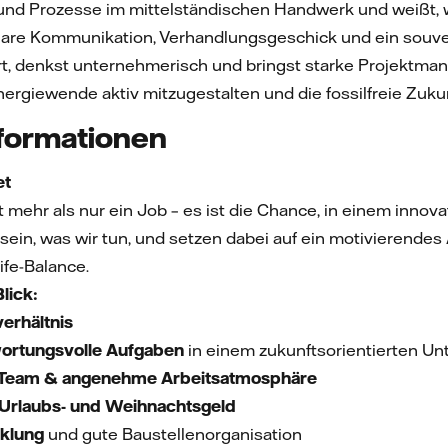
und Prozesse im mittelständischen Handwerk und weißt, w
lare Kommunikation, Verhandlungsgeschick und ein souve
ert, denkst unternehmerisch und bringst starke Projektma
nergiewende aktiv mitzugestalten und die fossilfreie Zuku
nformationen
et
 mehr als nur ein Job – es ist die Chance, in einem innova
sein, was wir tun, und setzen dabei auf ein motivierendes
fe-Balance.
lick:
erhältnis
ortungsvolle Aufgaben
in einem zukunftsorientierten U
Team & angenehme Arbeitsatmosphäre
Urlaubs- und Weihnachtsgeld
cklung
und gute Baustellenorganisation