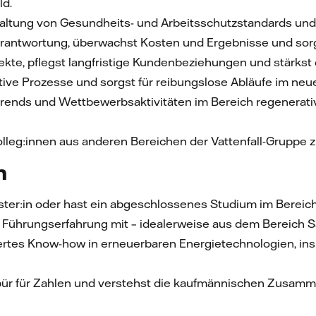
ld.
haltung von Gesundheits- und Arbeitsschutzstandards und l
rantwortung, überwachst Kosten und Ergebnisse und sorgs
kte, pflegst langfristige Kundenbeziehungen und stärkst 
tive Prozesse und sorgst für reibungslose Abläufe im neu
rends und Wettbewerbsaktivitäten im Bereich regenerativ
olleg:innen aus anderen Bereichen der Vattenfall-Gruppe
n
ter:in oder hast ein abgeschlossenes Studium im Bereic
 Führungserfahrung mit – idealerweise aus dem Bereich Sa
iertes Know-how in erneuerbaren Energietechnologien,
pür für Zahlen und verstehst die kaufmännischen Zusamm