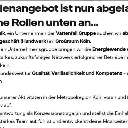
lenangebot ist nun abgela
he Rollen unten an...
ik
,
ein Unternehmen der
Vattenfall Gruppe
suchen wir
ab
geschäft (Handwerk)
im
Großraum Köln.
nalen Unternehmensgruppe bringen wir die
Energiewende d
starkes, zukunftsfähiges Netzwerk erfolgreicher Betriebe 
keln.
bundesweit für
Qualität, Verlässlichkeit und Kompetenz
– 
n
.
 unserer Aktivitäten in der Metropolregion Köln voran u
v auf.
ntwortung als Konzessionsträger:in und stellst die Einhal
starkes Team auf, führst und entwickelst deine Mitarbeiten