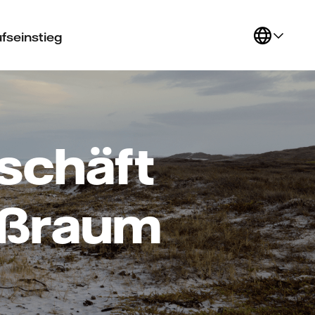
fseinstieg
chäft
oßraum