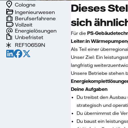
Cologne
Dieses Stel
Ingenieurwesen
Berufserfahrene
sich ähnlic
Vollzeit
Energielösungen
Für die
PS-Gebäudetechn
Unbefristet
Leiter:in Wärmepumpen
REF10659N
Als Teil einer überregio
Unser Ziel: Ein leistungs
langfristig weiterzuentwic
Unsere Betriebe stehen 
Energiekomplettlösunge
Deine Aufgaben
Du treibst den Ausbau
strategisch und operati
Du übernimmst die Vera
Du baust ein leistungs